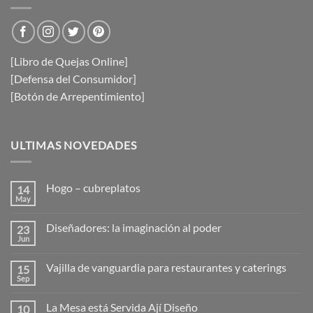
[Libro de Quejas Online]
[Defensa del Consumidor]
[Botón de Arrepentimiento]
ULTIMAS NOVEDADES
Hogo – cubreplatos
14
May
No
hay
comentarios
Diseñadores: la imaginación al poder
23
en
Hogo
Jun
No
–
hay
cubreplatos
comentarios
Vajilla de vanguardia para restaurantes y caterings
15
en
Diseñadores:
Sep
No
la
hay
imaginación
comentarios
al
La Mesa está Servida Ají Diseño
10
en