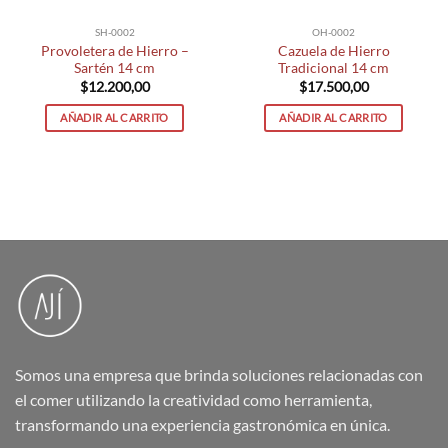
SH-0002
OH-0002
Provoletera de Hierro –
Cazuela de Hierro
Sartén 14 cm
Tradicional 14 cm
$
12.200,00
$
17.500,00
AÑADIR AL CARRITO
AÑADIR AL CARRITO
Somos una empresa que brinda soluciones relacionadas con
el comer utilizando la creatividad como herramienta,
transformando una experiencia gastronómica en única.