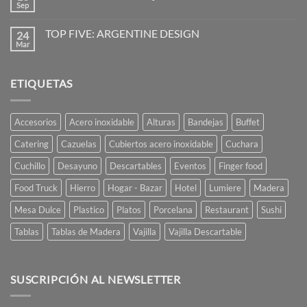
poder
Vajilla
Sep
No
de
hay
vanguardia
comentarios
para
TOP FIVE: ARGENTINE DESIGN
24
en
restaurantes
La
Mar
No
y
Mesa
hay
caterings
está
comentarios
Servida
en
Ají
ETIQUETAS
TOP
Diseño
FIVE:
ARGENTINE
DESIGN
Accesorios
Acero inoxidable
Alturas
Bandejas
Buffet
Catering
Cazuelas
Cubiertos acero inoxidable
Cuchara
Cuchillo
Desayuno
Descartables
Eventos
Finger food
Food Truck
Hierro
Hogar - Bazar
Hotel
Lumiere
Madera
Mesa Dulce
Plastico
Platos
Porcelana
Restaurant
Sushi
Tablas
Tablas de Madera
Vajilla
Vajilla Descartable
SUSCRIPCIÓN AL NEWSLETTER