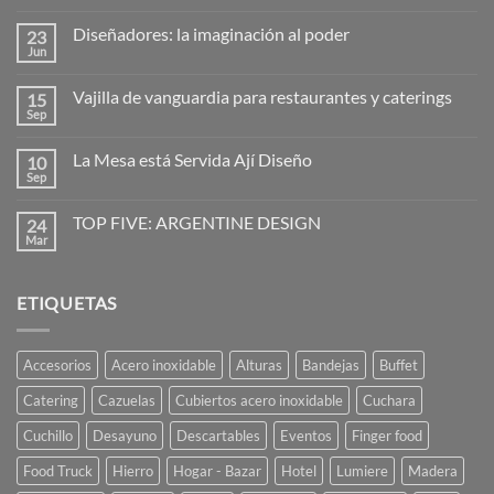
hay
comentarios
Diseñadores: la imaginación al poder
23
en
Hogo
Jun
No
–
hay
cubreplatos
comentarios
Vajilla de vanguardia para restaurantes y caterings
15
en
Diseñadores:
Sep
No
la
hay
imaginación
comentarios
al
La Mesa está Servida Ají Diseño
10
en
poder
Vajilla
Sep
No
de
hay
vanguardia
comentarios
para
TOP FIVE: ARGENTINE DESIGN
24
en
restaurantes
La
Mar
No
y
Mesa
hay
caterings
está
comentarios
Servida
en
Ají
ETIQUETAS
TOP
Diseño
FIVE:
ARGENTINE
DESIGN
Accesorios
Acero inoxidable
Alturas
Bandejas
Buffet
Catering
Cazuelas
Cubiertos acero inoxidable
Cuchara
Cuchillo
Desayuno
Descartables
Eventos
Finger food
Food Truck
Hierro
Hogar - Bazar
Hotel
Lumiere
Madera