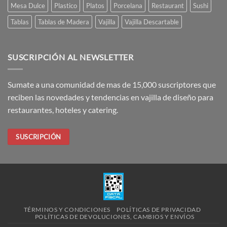
Mesa Dulce
Plastico
Platos
Porcelana
Restaurant
Sushi
Tablas
Tablas de Madera
Vajilla
Vajilla Descartable
SUSCRIPCIÓN AL NEWSLETTER
Sumate a una comunidad de mas de 15,000 suscriptores que
reciben las novedades y tendencias en vajilla de diseño para
restaurantes, hoteles y catering.
SUSCRIPCIÓN
TÉRMINOS Y CONDICIONES
POLÍTICAS DE PRIVACIDAD
POLÍTICAS DE DEVOLUCIONES, CAMBIOS Y ENVÍOS