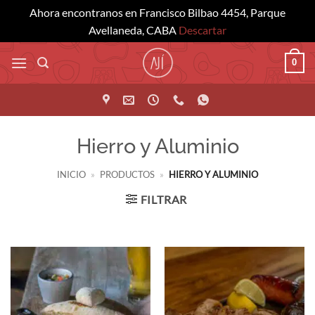
Ahora encontranos en Francisco Bilbao 4454, Parque
Avellaneda, CABA
Descartar
Saltar
0
al
contenido
Hierro y Aluminio
INICIO
»
PRODUCTOS
»
HIERRO Y ALUMINIO
FILTRAR