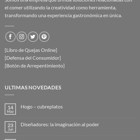
el comer utilizando la creatividad como herramienta,
transformando una experiencia gastronómica en única.
[Libro de Quejas Online]
[Defensa del Consumidor]
[Botón de Arrepentimiento]
ULTIMAS NOVEDADES
Hogo – cubreplatos
14
May
No
hay
comentarios
Diseñadores: la imaginación al poder
23
en
Hogo
Jun
No
–
hay
cubreplatos
comentarios