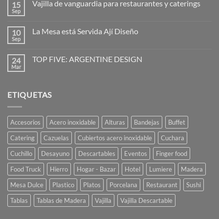
Vajilla de vanguardia para restaurantes y caterings
15
en
Diseñadores:
Sep
No
la
hay
imaginación
comentarios
al
La Mesa está Servida Ají Diseño
10
en
poder
Vajilla
Sep
No
de
hay
vanguardia
comentarios
para
TOP FIVE: ARGENTINE DESIGN
24
en
restaurantes
La
Mar
No
y
Mesa
hay
caterings
está
comentarios
Servida
en
Ají
ETIQUETAS
TOP
Diseño
FIVE:
ARGENTINE
DESIGN
Accesorios
Acero inoxidable
Alturas
Bandejas
Buffet
Catering
Cazuelas
Cubiertos acero inoxidable
Cuchara
Cuchillo
Desayuno
Descartables
Eventos
Finger food
Food Truck
Hierro
Hogar - Bazar
Hotel
Lumiere
Madera
Mesa Dulce
Plastico
Platos
Porcelana
Restaurant
Sushi
Tablas
Tablas de Madera
Vajilla
Vajilla Descartable