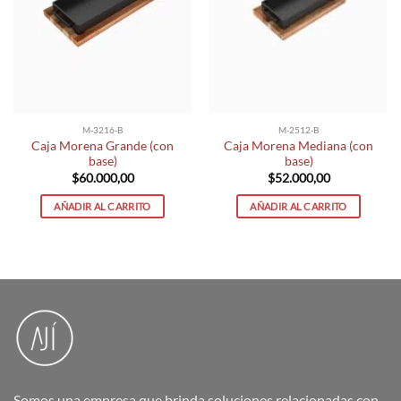
M-3216-B
M-2512-B
Caja Morena Grande (con
Caja Morena Mediana (con
base)
base)
$
60.000,00
$
52.000,00
AÑADIR AL CARRITO
AÑADIR AL CARRITO
Somos una empresa que brinda soluciones relacionadas con