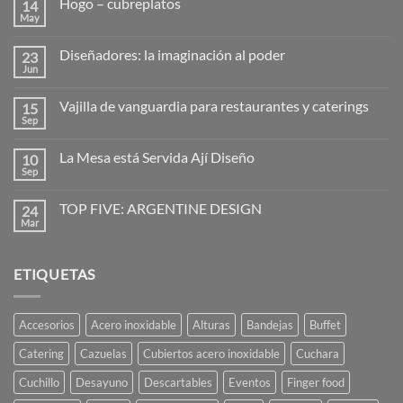
Hogo – cubreplatos
14
May
No
hay
comentarios
Diseñadores: la imaginación al poder
23
en
Hogo
Jun
No
–
hay
cubreplatos
comentarios
Vajilla de vanguardia para restaurantes y caterings
15
en
Diseñadores:
Sep
No
la
hay
imaginación
comentarios
al
La Mesa está Servida Ají Diseño
10
en
poder
Vajilla
Sep
No
de
hay
vanguardia
comentarios
para
TOP FIVE: ARGENTINE DESIGN
24
en
restaurantes
La
Mar
No
y
Mesa
hay
caterings
está
comentarios
Servida
en
Ají
ETIQUETAS
TOP
Diseño
FIVE:
ARGENTINE
DESIGN
Accesorios
Acero inoxidable
Alturas
Bandejas
Buffet
Catering
Cazuelas
Cubiertos acero inoxidable
Cuchara
Cuchillo
Desayuno
Descartables
Eventos
Finger food