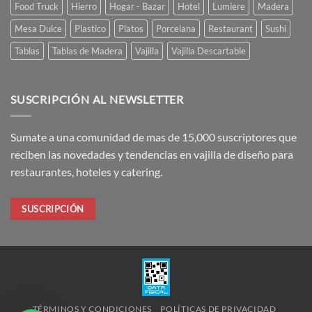
Food Truck
Hierro
Hogar - Bazar
Hotel
Lumiere
Madera
Mesa Dulce
Plastico
Platos
Porcelana
Restaurant
Sushi
Tablas
Tablas de Madera
Vajilla
Vajilla Descartable
SUSCRIPCIÓN AL NEWSLETTER
Sumate a una comunidad de mas de 15,000 suscriptores que
reciben las novedades y tendencias en vajilla de diseño para
restaurantes, hoteles y catering.
SUSCRIPCIÓN
TÉRMINOS Y CONDICIONES
POLÍTICAS DE PRIVACIDAD