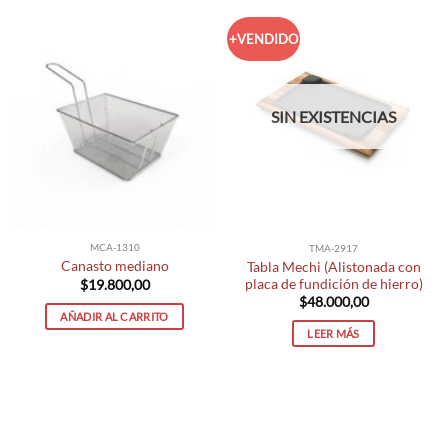
+VENDIDO
SIN EXISTENCIAS
MCA-1310
TMA-2917
Canasto mediano
Tabla Mechi (Alistonada con
placa de fundición de hierro)
$
19.800,00
$
48.000,00
AÑADIR AL CARRITO
LEER MÁS