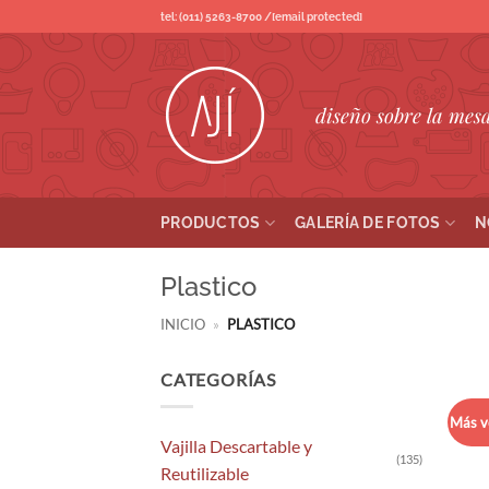
Saltar
tel: (011) 5263-8700 /
[email protected]
al
contenido
diseño sobre la mes
PRODUCTOS
GALERÍA DE FOTOS
N
Plastico
INICIO
»
PLASTICO
CATEGORÍAS
Más v
Vajilla Descartable y
(135)
Reutilizable