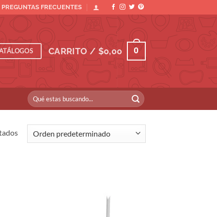
PREGUNTAS FRECUENTES
0
CARRITO /
$
0,00
ATÁLOGOS
Buscar
por:
tados