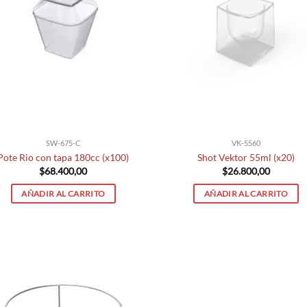
SW-675-C
VK-5560
Pote Rio con tapa 180cc (x100)
Shot Vektor 55ml (x20)
$
68.400,00
$
26.800,00
AÑADIR AL CARRITO
AÑADIR AL CARRITO