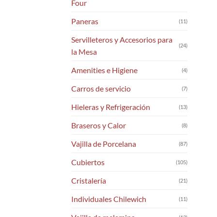
Four
Paneras
(11)
Servilleteros y Accesorios para
(24)
la Mesa
Amenities e Higiene
(4)
Carros de servicio
(7)
Hieleras y Refrigeración
(13)
Braseros y Calor
(8)
Vajilla de Porcelana
(87)
Cubiertos
(105)
Cristalería
(21)
Individuales Chilewich
(11)