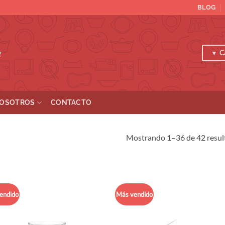
BLOG
a
▼ C
OSOTROS
CONTACTO
Mostrando 1–36 de 42 resul
endido
Más vendido