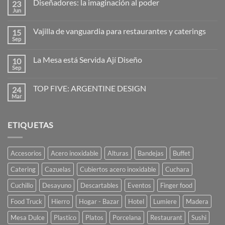
Diseñadores: la imaginación al poder
23
en
Hogo
Jun
No
–
hay
cubreplatos
comentarios
Vajilla de vanguardia para restaurantes y caterings
15
en
Diseñadores:
Sep
No
la
hay
imaginación
comentarios
al
La Mesa está Servida Ají Diseño
10
en
poder
Vajilla
Sep
No
de
hay
vanguardia
comentarios
para
TOP FIVE: ARGENTINE DESIGN
24
en
restaurantes
La
Mar
No
y
Mesa
hay
caterings
está
comentarios
Servida
en
Ají
ETIQUETAS
TOP
Diseño
FIVE:
ARGENTINE
DESIGN
Accesorios
Acero inoxidable
Alturas
Bandejas
Buffet
Catering
Cazuelas
Cubiertos acero inoxidable
Cuchara
Cuchillo
Desayuno
Descartables
Eventos
Finger food
Food Truck
Hierro
Hogar - Bazar
Hotel
Lumiere
Madera
Mesa Dulce
Plastico
Platos
Porcelana
Restaurant
Sushi