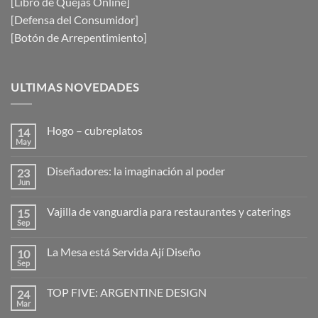
[Libro de Quejas Online]
[Defensa del Consumidor]
[Botón de Arrepentimiento]
ULTIMAS NOVEDADES
Hogo – cubreplatos
14
May
No
hay
comentarios
Diseñadores: la imaginación al poder
23
en
Hogo
Jun
No
–
hay
cubreplatos
comentarios
Vajilla de vanguardia para restaurantes y caterings
15
en
Diseñadores:
Sep
No
la
hay
imaginación
comentarios
al
La Mesa está Servida Ají Diseño
10
en
poder
Vajilla
Sep
No
de
hay
vanguardia
comentarios
para
TOP FIVE: ARGENTINE DESIGN
24
en
restaurantes
La
Mar
No
y
Mesa
hay
caterings