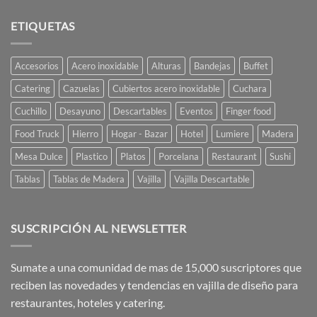
está
comentarios
Servida
en
Ají
ETIQUETAS
TOP
Diseño
FIVE:
ARGENTINE
DESIGN
Accesorios
Acero inoxidable
Alturas
Bandejas
Buffet
Catering
Cazuelas
Cubiertos acero inoxidable
Cuchara
Cuchillo
Desayuno
Descartables
Eventos
Finger food
Food Truck
Hierro
Hogar - Bazar
Hotel
Lumiere
Madera
Mesa Dulce
Plastico
Platos
Porcelana
Restaurant
Sushi
Tablas
Tablas de Madera
Vajilla
Vajilla Descartable
SUSCRIPCIÓN AL NEWSLETTER
Sumate a una comunidad de mas de 15,000 suscriptores que
reciben las novedades y tendencias en vajilla de diseño para
restaurantes, hoteles y catering.