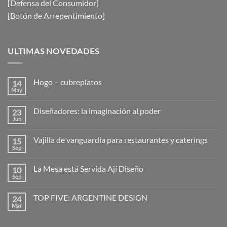
[Defensa del Consumidor]
[Botón de Arrepentimiento]
ULTIMAS NOVEDADES
Hogo – cubreplatos
14
May
No
hay
comentarios
Diseñadores: la imaginación al poder
23
en
Hogo
Jun
No
–
hay
cubreplatos
comentarios
Vajilla de vanguardia para restaurantes y caterings
15
en
Diseñadores:
Sep
No
la
hay
imaginación
comentarios
al
La Mesa está Servida Ají Diseño
10
en
poder
Vajilla
Sep
No
de
hay
vanguardia
comentarios
para
TOP FIVE: ARGENTINE DESIGN
24
en
restaurantes
La
Mar
No
y
Mesa
hay
caterings
está
comentarios
Servida