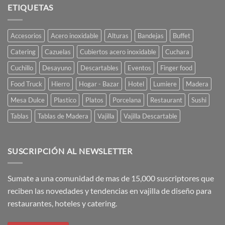
en
Ají
ETIQUETAS
TOP
Diseño
FIVE:
ARGENTINE
DESIGN
Accesorios
Acero inoxidable
Alturas
Bandejas
Buffet
Catering
Cazuelas
Cubiertos acero inoxidable
Cuchara
Cuchillo
Desayuno
Descartables
Eventos
Finger food
Food Truck
Hierro
Hogar - Bazar
Hotel
Lumiere
Madera
Mesa Dulce
Plastico
Platos
Porcelana
Restaurant
Sushi
Tablas
Tablas de Madera
Vajilla
Vajilla Descartable
SUSCRIPCIÓN AL NEWSLETTER
Sumate a una comunidad de mas de 15,000 suscriptores que
reciben las novedades y tendencias en vajilla de diseño para
restaurantes, hoteles y catering.