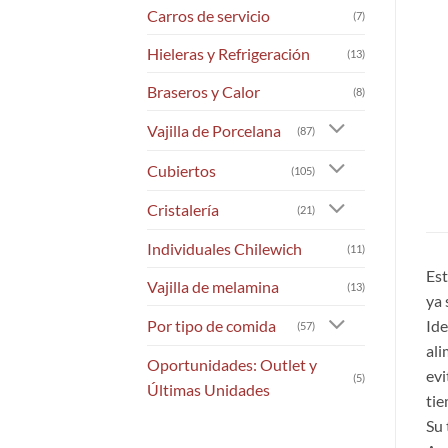
Carros de servicio
(7)
Hieleras y Refrigeración
(13)
Braseros y Calor
(8)
Vajilla de Porcelana
(87)
Cubiertos
(105)
Cristalería
(21)
Individuales Chilewich
(11)
Est
Vajilla de melamina
(13)
ya 
Por tipo de comida
Ide
(57)
ali
Oportunidades: Outlet y
evi
(5)
Últimas Unidades
tie
Su 