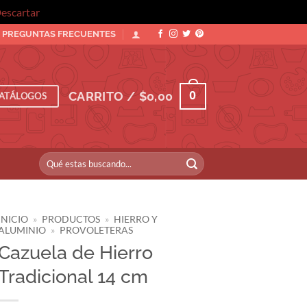
escartar
PREGUNTAS FRECUENTES
0
CARRITO /
$
0,00
ATÁLOGOS
Buscar
por:
INICIO
»
PRODUCTOS
»
HIERRO Y
ALUMINIO
»
PROVOLETERAS
Cazuela de Hierro
Tradicional 14 cm