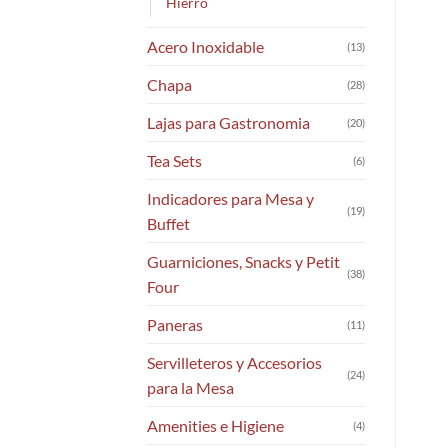
Hierro
Acero Inoxidable
(13)
Chapa
(28)
Lajas para Gastronomia
(20)
Tea Sets
(6)
Indicadores para Mesa y
(19)
Buffet
Guarniciones, Snacks y Petit
(38)
Four
Paneras
(11)
Servilleteros y Accesorios
(24)
para la Mesa
Amenities e Higiene
(4)