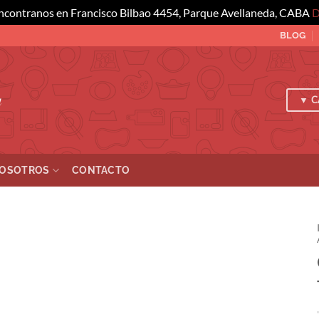
ncontranos en Francisco Bilbao 4454, Parque Avellaneda, CABA
D
BLOG
a
▼ C
OSOTROS
CONTACTO