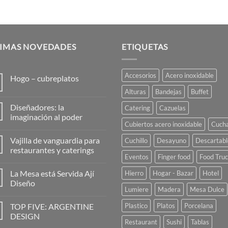
TIMAS NOVEDADES
ETIQUETAS
Accesorios
Acero inoxidable
Hogo – cubreplatos
No
Alturas
Bandejas
Buffet
hay
comentarios
Diseñadores: la
Catering
Cazuelas
en
Hogo
imaginación al poder
–
Cubiertos acero inoxidable
Cuch
No
cubreplatos
hay
Vajilla de vanguardia para
Cuchillo
Desayuno
Descartabl
comentarios
en
restaurantes y caterings
Diseñadores:
Eventos
Finger food
Food Tru
la
No
imaginación
hay
La Mesa está Servida Ají
Hierro
Hogar - Bazar
Hotel
al
comentarios
poder
en
Diseño
Vajilla
Lumiere
Madera
Mesa Dulce
de
No
vanguardia
hay
TOP FIVE: ARGENTINE
Plastico
Platos
Porcelana
para
comentarios
restaurantes
en
DESIGN
y
La
Restaurant
Sushi
Tablas
caterings
Mesa
No