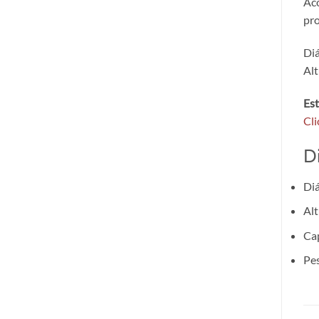
Ac
pro
Diá
Alt
Est
Cli
D
Diá
Alt
Cap
Pes