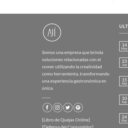
UL
14
May
Somos una empresa que brinda
soluciones relacionadas con el
23
Jun
comer utilizando la creatividad
como herramienta, transformando
15
una experiencia gastronómica en
Sep
única.
10
Sep
24
[Libro de Quejas Online]
Mar
[Defensa del Consumidor]