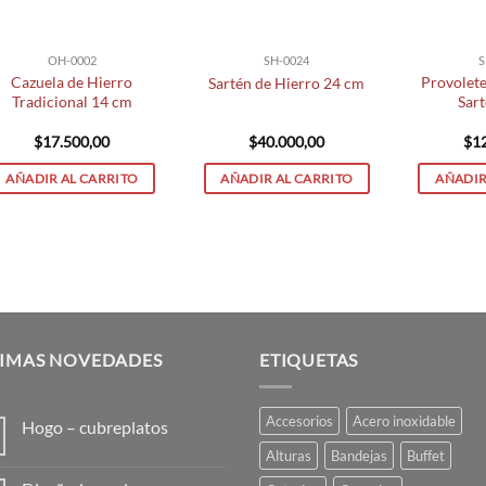
OH-0002
SH-0024
S
Cazuela de Hierro
Provolete
Sartén de Hierro 24 cm
Tradicional 14 cm
Sar
$
17.500,00
$
40.000,00
$
1
AÑADIR AL CARRITO
AÑADIR AL CARRITO
AÑADIR
TIMAS NOVEDADES
ETIQUETAS
Accesorios
Acero inoxidable
Hogo – cubreplatos
No
Alturas
Bandejas
Buffet
hay
comentarios