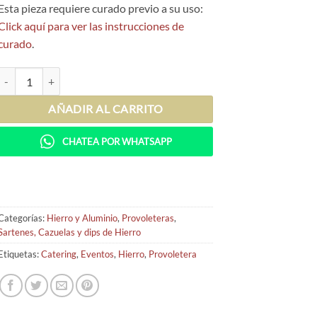
Esta pieza requiere curado previo a su uso:
Click aquí para ver las instrucciones de
curado
.
Sartén Provoletera de hierro Bruna 15 cm cantidad
AÑADIR AL CARRITO
CHATEA POR WHATSAPP
Categorías:
Hierro y Aluminio
,
Provoleteras
,
Sartenes, Cazuelas y dips de Hierro
Etiquetas:
Catering
,
Eventos
,
Hierro
,
Provoletera