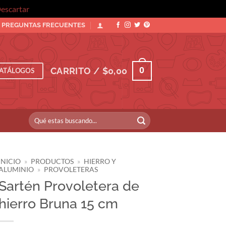
escartar
PREGUNTAS FRECUENTES
0
CARRITO /
$
0,00
ATÁLOGOS
Buscar
por:
INICIO
»
PRODUCTOS
»
HIERRO Y
ALUMINIO
»
PROVOLETERAS
Sartén Provoletera de
hierro Bruna 15 cm