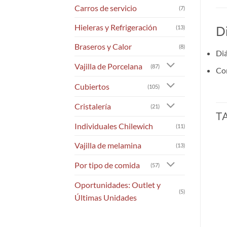
Carros de servicio
(7)
Hieleras y Refrigeración
(13)
D
Braseros y Calor
(8)
Di
Vajilla de Porcelana
(87)
Co
Cubiertos
(105)
Cristalería
(21)
T
Individuales Chilewich
(11)
Vajilla de melamina
(13)
Por tipo de comida
(57)
Oportunidades: Outlet y
(5)
Últimas Unidades