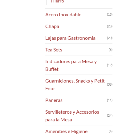
Hierro
Acero Inoxidable
(13)
Chapa
(28)
Lajas para Gastronomia
(20)
Tea Sets
(6)
Indicadores para Mesa y
(19)
Buffet
Guarniciones, Snacks y Petit
(38)
Four
Paneras
(11)
Servilleteros y Accesorios
(24)
para la Mesa
Amenities e Higiene
(4)