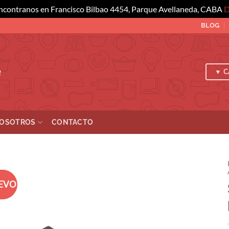
ncontranos en Francisco Bilbao 4454, Parque Avellaneda, CABA
D
BLOG
a
▼ C
OSOTROS
CONTACTO
EVO