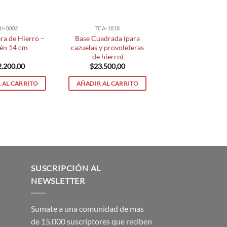
H-0002
TCA-1818
ra de Hierro –
Base Cuadrada (para
tén 14 cm
cazuelas y provoleteras
de hierro)
2.200,00
$
23.500,00
 AL CARRITO
AÑADIR AL CARRITO
SUSCRIPCIÓN AL
NEWSLETTER
Sumate a una comunidad de mas
de 15,000 suscriptores que reciben