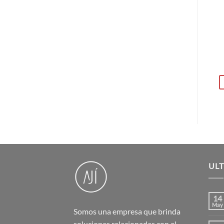
UL
14
May
Somos una empresa que brinda
soluciones relacionadas con el