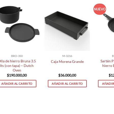
NUEVO
BRO-350
M-3216
B
lla de hierro Bruna 3.5
Sartén P
Caja Morena Grande
lts (con tapa) – Dutch
hierro
Oven
$
190.000,00
$
36.000,00
$
1
AÑADIR AL CARRITO
AÑADIR AL CARRITO
AÑADIR