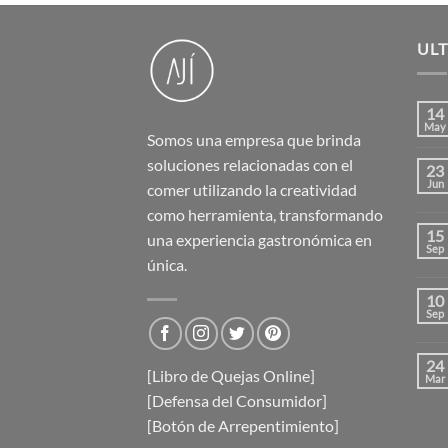
UL
14
May
Somos una empresa que brinda
soluciones relacionadas con el
23
Jun
comer utilizando la creatividad
como herramienta, transformando
15
una experiencia gastronómica en
Sep
única.
10
Sep
24
[Libro de Quejas Online]
Mar
[Defensa del Consumidor]
[Botón de Arrepentimiento]