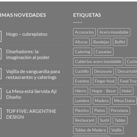
TIMAS NOVEDADES
ETIQUETAS
Accesorios
Acero inoxidable
Hogo – cubreplatos
No
Alturas
Bandejas
Buffet
hay
comentarios
Diseñadores: la
Catering
Cazuelas
en
Hogo
imaginación al poder
–
Cubiertos acero inoxidable
Cuch
No
cubreplatos
hay
Vajilla de vanguardia para
Cuchillo
Desayuno
Descartabl
comentarios
en
restaurantes y caterings
Diseñadores:
Eventos
Finger food
Food Tru
la
No
imaginación
hay
La Mesa está Servida Ají
Hierro
Hogar - Bazar
Hotel
al
comentarios
poder
en
Diseño
Vajilla
Lumiere
Madera
Mesa Dulce
de
No
vanguardia
hay
TOP FIVE: ARGENTINE
Plastico
Platos
Porcelana
para
comentarios
restaurantes
en
DESIGN
y
La
Restaurant
Sushi
Tablas
caterings
Mesa
No
está
hay
Tablas de Madera
Vajilla
Servida
comentarios
Ají
en