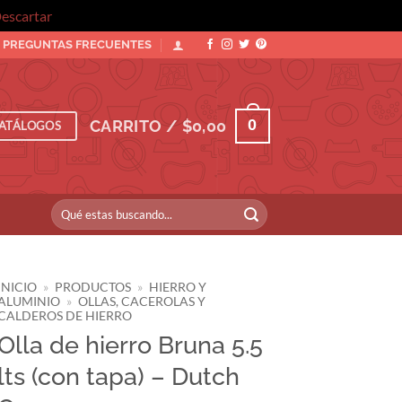
escartar
PREGUNTAS FRECUENTES
0
CARRITO /
$
0,00
ATÁLOGOS
Buscar
por:
INICIO
»
PRODUCTOS
»
HIERRO Y
ALUMINIO
»
OLLAS, CACEROLAS Y
CALDEROS DE HIERRO
Olla de hierro Bruna 5.5
lts (con tapa) – Dutch