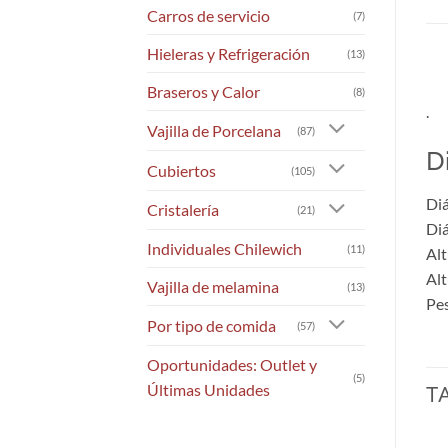
Carros de servicio
(7)
Hieleras y Refrigeración
(13)
Braseros y Calor
(8)
.
Vajilla de Porcelana
(87)
D
Cubiertos
(105)
Diá
Cristalería
(21)
Diá
Individuales Chilewich
(11)
Alt
Alt
Vajilla de melamina
(13)
Pes
Por tipo de comida
(57)
Oportunidades: Outlet y
(5)
Últimas Unidades
T