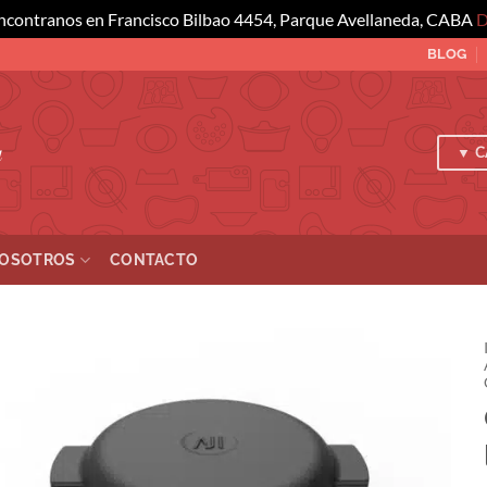
ncontranos en Francisco Bilbao 4454, Parque Avellaneda, CABA
D
BLOG
a
▼ C
OSOTROS
CONTACTO