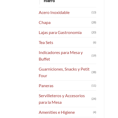
Hierro
Acero Inoxidable
(13)
Chapa
(28)
Lajas para Gastronomia
(20)
Tea Sets
(6)
Indicadores para Mesa y
(19)
Buffet
Guarniciones, Snacks y Petit
(38)
Four
Paneras
(11)
Servilleteros y Accesorios
(24)
para la Mesa
Amenities e Higiene
(4)