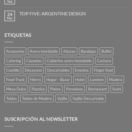
Vajilla
Sep
No
de
hay
vanguardia
comentarios
para
TOP FIVE: ARGENTINE DESIGN
24
en
restaurantes
La
Mar
No
y
Mesa
hay
caterings
está
comentarios
Servida
en
Ají
ETIQUETAS
TOP
Diseño
FIVE:
ARGENTINE
DESIGN
Accesorios
Acero inoxidable
Alturas
Bandejas
Buffet
Catering
Cazuelas
Cubiertos acero inoxidable
Cuchara
Cuchillo
Desayuno
Descartables
Eventos
Finger food
Food Truck
Hierro
Hogar - Bazar
Hotel
Lumiere
Madera
Mesa Dulce
Plastico
Platos
Porcelana
Restaurant
Sushi
Tablas
Tablas de Madera
Vajilla
Vajilla Descartable
SUSCRIPCIÓN AL NEWSLETTER