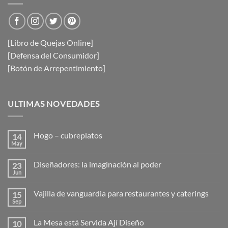
[Libro de Quejas Online]
[Defensa del Consumidor]
[Botón de Arrepentimiento]
ULTIMAS NOVEDADES
Hogo – cubreplatos
14
May
No
hay
comentarios
Diseñadores: la imaginación al poder
23
en
Hogo
Jun
No
–
hay
cubreplatos
comentarios
Vajilla de vanguardia para restaurantes y caterings
15
en
Diseñadores:
Sep
No
la
hay
imaginación
comentarios
al
La Mesa está Servida Ají Diseño
10
en
poder