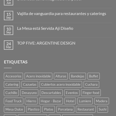
Hogo
Jun
No
–
hay
cubreplatos
comentarios
Vajilla de vanguardia para restaurantes y caterings
15
en
Diseñadores:
Sep
No
la
hay
imaginación
comentarios
al
La Mesa está Servida Ají Diseño
10
en
poder
Vajilla
Sep
No
de
hay
vanguardia
comentarios
para
TOP FIVE: ARGENTINE DESIGN
24
en
restaurantes
La
Mar
No
y
Mesa
hay
caterings
está
comentarios
Servida
en
Ají
ETIQUETAS
TOP
Diseño
FIVE:
ARGENTINE
DESIGN
Accesorios
Acero inoxidable
Alturas
Bandejas
Buffet
Catering
Cazuelas
Cubiertos acero inoxidable
Cuchara
Cuchillo
Desayuno
Descartables
Eventos
Finger food
Food Truck
Hierro
Hogar - Bazar
Hotel
Lumiere
Madera
Mesa Dulce
Plastico
Platos
Porcelana
Restaurant
Sushi