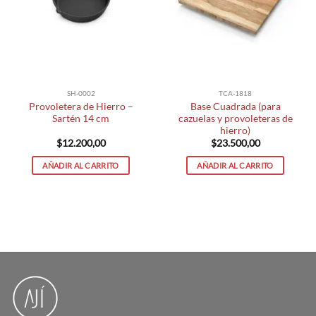
SH-0002
TCA-1818
Provoletera de Hierro –
Base Cuadrada (para
Sartén 14 cm
cazuelas y provoleteras de
hierro)
$
12.200,00
$
23.500,00
AÑADIR AL CARRITO
AÑADIR AL CARRITO