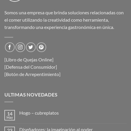
Somos una empresa que brinda soluciones relacionadas con
el comer utilizando la creatividad como herramienta,
transformando una experiencia gastronómica en única.
[Libro de Quejas Online]
[Defensa del Consumidor]
[Botón de Arrepentimiento]
ULTIMAS NOVEDADES
Hogo – cubreplatos
14
May
No
hay
comentarios
Diseñadores: la imaginación al poder
23
en