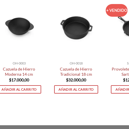
+ VENDIDO
OH-0003
OH-0018
S
Cazuela de Hierro
Cazuela de Hierro
Provolete
Moderna 14 cm
Tradicional 18 cm
Sar
$
17.000,00
$
32.000,00
$
1
AÑADIR AL CARRITO
AÑADIR AL CARRITO
AÑADIR