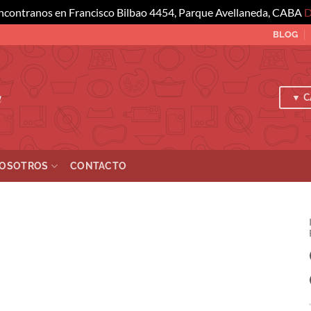
ncontranos en Francisco Bilbao 4454, Parque Avellaneda, CABA
D
BLOG
a
▼ C
OSOTROS
CONTACTO