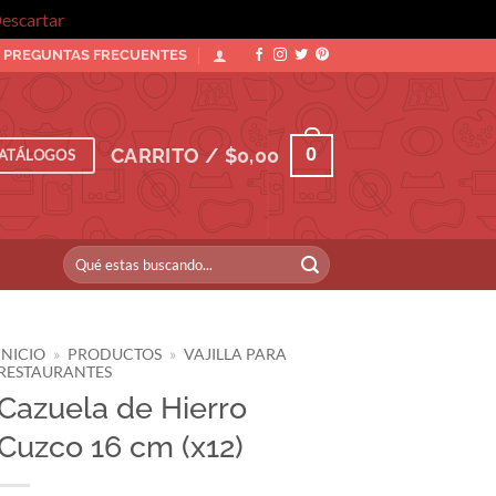
escartar
PREGUNTAS FRECUENTES
0
CARRITO /
$
0,00
ATÁLOGOS
Buscar
por:
INICIO
»
PRODUCTOS
»
VAJILLA PARA
RESTAURANTES
Cazuela de Hierro
Cuzco 16 cm (x12)