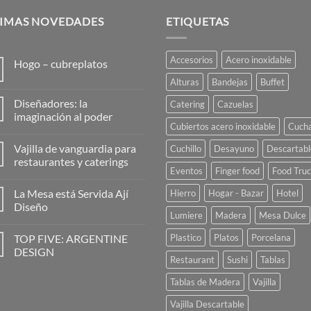
TIMAS NOVEDADES
ETIQUETAS
Accesorios
Acero inoxidable
Hogo – cubreplatos
No
Alturas
Bandejas
Buffet
hay
comentarios
Diseñadores: la
Catering
Cazuelas
en
Hogo
imaginación al poder
–
Cubiertos acero inoxidable
Cuch
No
cubreplatos
hay
Vajilla de vanguardia para
Cuchillo
Desayuno
Descartabl
comentarios
en
restaurantes y caterings
Diseñadores:
Eventos
Finger food
Food Tru
la
No
imaginación
hay
La Mesa está Servida Ají
Hierro
Hogar - Bazar
Hotel
al
comentarios
poder
en
Diseño
Vajilla
Lumiere
Madera
Mesa Dulce
de
No
vanguardia
hay
TOP FIVE: ARGENTINE
Plastico
Platos
Porcelana
para
comentarios
restaurantes
en
DESIGN
y
La
Restaurant
Sushi
Tablas
caterings
Mesa
No
está
hay
Tablas de Madera
Vajilla
Servida
comentarios
Ají
en
Diseño
TOP
Vajilla Descartable
FIVE: