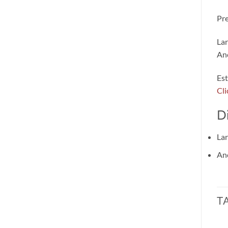
Pre
Lar
An
Est
Cli
D
Lar
An
T