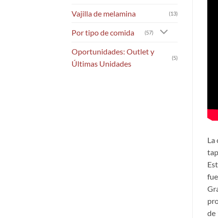
Vajilla de melamina
(13)
Por tipo de comida
(57)
Oportunidades: Outlet y
(5)
Últimas Unidades
La 
tap
Est
fue
Gra
pro
de 