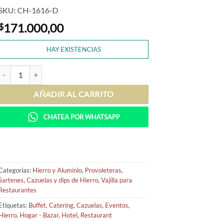
SKU: CH-1616-D
171.000,00
$
HAY EXISTENCIAS
Cazuela de Hierro Cuzco 16 cm (x12) cantidad
AÑADIR AL CARRITO
CHATEA POR WHATSAPP
Categorías:
Hierro y Aluminio
,
Provoleteras
,
Sartenes, Cazuelas y dips de Hierro
,
Vajilla para
Restaurantes
Etiquetas:
Buffet
,
Catering
,
Cazuelas
,
Eventos
,
Hierro
,
Hogar - Bazar
,
Hotel
,
Restaurant