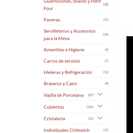
Guarniciones, Snacks y Petit
(38)
Four
Paneras
(11)
Servilleteros y Accesorios
(24)
para la Mesa
Amenities e Higiene
(4)
Carros de servicio
(7)
Hieleras y Refrigeración
(13)
Braseros y Calor
(8)
Vajilla de Porcelana
(87)
Cubiertos
(105)
Cristalería
(21)
Individuales Chilewich
(11)