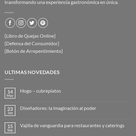
transformando una experiencia gastronómica en única.
[Libro de Quejas Online]
[Defensa del Consumidor]
[Botón de Arrepentimiento]
ULTIMAS NOVEDADES
Hogo – cubreplatos
14
May
No
hay
comentarios
Diseñadores: la imaginación al poder
23
en
Hogo
Jun
No
–
hay
cubreplatos
comentarios
Vajilla de vanguardia para restaurantes y caterings
15
en
Diseñadores:
Sep
No
la
hay