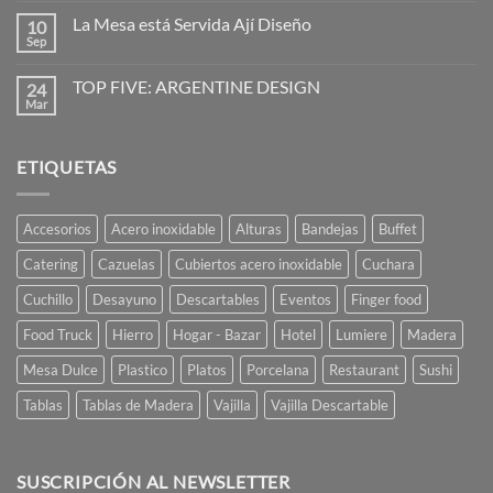
imaginación
comentarios
al
La Mesa está Servida Ají Diseño
10
en
poder
Vajilla
Sep
No
de
hay
vanguardia
comentarios
para
TOP FIVE: ARGENTINE DESIGN
24
en
restaurantes
La
Mar
No
y
Mesa
hay
caterings
está
comentarios
Servida
en
Ají
ETIQUETAS
TOP
Diseño
FIVE:
ARGENTINE
DESIGN
Accesorios
Acero inoxidable
Alturas
Bandejas
Buffet
Catering
Cazuelas
Cubiertos acero inoxidable
Cuchara
Cuchillo
Desayuno
Descartables
Eventos
Finger food
Food Truck
Hierro
Hogar - Bazar
Hotel
Lumiere
Madera
Mesa Dulce
Plastico
Platos
Porcelana
Restaurant
Sushi
Tablas
Tablas de Madera
Vajilla
Vajilla Descartable
SUSCRIPCIÓN AL NEWSLETTER