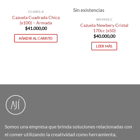
Sin existencias
CC-0001-A
Cazuela Cuadrada Chica
WY-9935-C
(x100) – Armada
Cazuela Newbery Cristal
$
41.000,00
170cc (x50)
$
40.000,00
AÑADIR AL CARRITO
LEER MÁS
Somos una empresa que brinda soluciones relacionadas con
el comer utilizando la creatividad como herramienta,