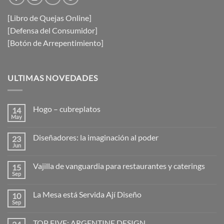
[Libro de Quejas Online]
[Defensa del Consumidor]
[Botón de Arrepentimiento]
ULTIMAS NOVEDADES
Hogo – cubreplatos
14
May
No
hay
comentarios
Diseñadores: la imaginación al poder
23
en
Hogo
Jun
No
–
hay
cubreplatos
comentarios
Vajilla de vanguardia para restaurantes y caterings
15
en
Diseñadores:
Sep
No
la
hay
imaginación
comentarios
al
La Mesa está Servida Ají Diseño
10
en
poder
Vajilla
Sep
No
de
hay
vanguardia
comentarios
para
TOP FIVE: ARGENTINE DESIGN
en