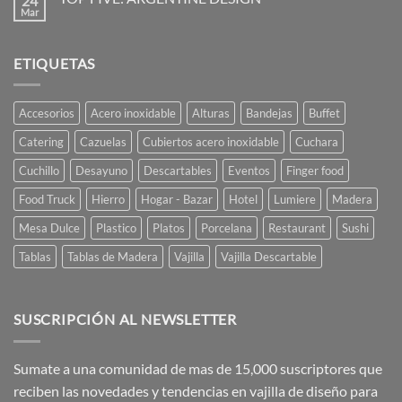
24
restaurantes
La
Mar
No
y
Mesa
hay
caterings
está
comentarios
Servida
en
Ají
ETIQUETAS
TOP
Diseño
FIVE:
ARGENTINE
DESIGN
Accesorios
Acero inoxidable
Alturas
Bandejas
Buffet
Catering
Cazuelas
Cubiertos acero inoxidable
Cuchara
Cuchillo
Desayuno
Descartables
Eventos
Finger food
Food Truck
Hierro
Hogar - Bazar
Hotel
Lumiere
Madera
Mesa Dulce
Plastico
Platos
Porcelana
Restaurant
Sushi
Tablas
Tablas de Madera
Vajilla
Vajilla Descartable
SUSCRIPCIÓN AL NEWSLETTER
Sumate a una comunidad de mas de 15,000 suscriptores que
reciben las novedades y tendencias en vajilla de diseño para