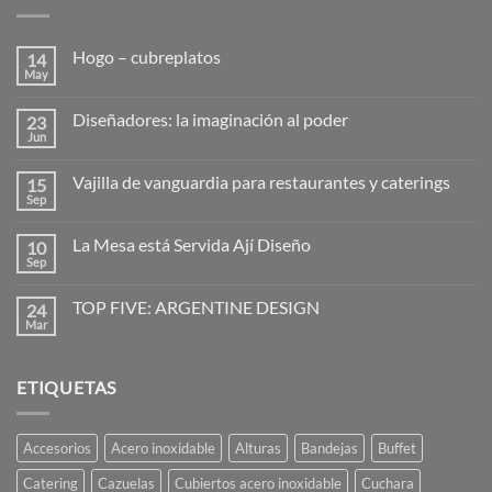
Hogo – cubreplatos
14
May
No
hay
comentarios
Diseñadores: la imaginación al poder
23
en
Hogo
Jun
No
–
hay
cubreplatos
comentarios
Vajilla de vanguardia para restaurantes y caterings
15
en
Diseñadores:
Sep
No
la
hay
imaginación
comentarios
al
La Mesa está Servida Ají Diseño
10
en
poder
Vajilla
Sep
No
de
hay
vanguardia
comentarios
para
TOP FIVE: ARGENTINE DESIGN
24
en
restaurantes
La
Mar
No
y
Mesa
hay
caterings
está
comentarios
Servida
en
Ají
ETIQUETAS
TOP
Diseño
FIVE:
ARGENTINE
DESIGN
Accesorios
Acero inoxidable
Alturas
Bandejas
Buffet
Catering
Cazuelas
Cubiertos acero inoxidable
Cuchara