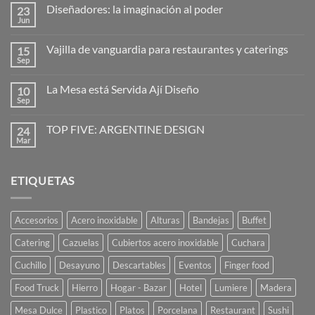
comentarios
Diseñadores: la imaginación al poder
23
en
Hogo
Jun
No
–
hay
cubreplatos
comentarios
Vajilla de vanguardia para restaurantes y caterings
15
en
Diseñadores:
Sep
No
la
hay
imaginación
comentarios
al
La Mesa está Servida Ají Diseño
10
en
poder
Vajilla
Sep
No
de
hay
vanguardia
comentarios
para
TOP FIVE: ARGENTINE DESIGN
24
en
restaurantes
La
Mar
No
y
Mesa
hay
caterings
está
comentarios
Servida
en
Ají
ETIQUETAS
TOP
Diseño
FIVE:
ARGENTINE
DESIGN
Accesorios
Acero inoxidable
Alturas
Bandejas
Buffet
Catering
Cazuelas
Cubiertos acero inoxidable
Cuchara
Cuchillo
Desayuno
Descartables
Eventos
Finger food
Food Truck
Hierro
Hogar - Bazar
Hotel
Lumiere
Madera
Mesa Dulce
Plastico
Platos
Porcelana
Restaurant
Sushi