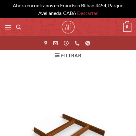
Ahora encontranos en Francisco Bilbao 4454, Parque
Avellaneda, CABA
Descartar
Saltar
0
al
contenido
FILTRAR