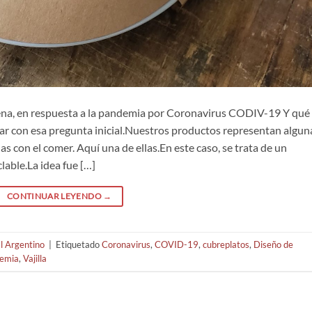
na, en respuesta a la pandemia por Coronavirus CODIV-19 Y qué
 con esa pregunta inicial.Nuestros productos representan algun
s con el comer. Aquí una de ellas.En este caso, se trata de un
lable.La idea fue […]
CONTINUAR LEYENDO
→
al Argentino
|
Etiquetado
Coronavirus
,
COVID-19
,
cubreplatos
,
Diseño de
demia
,
Vajilla