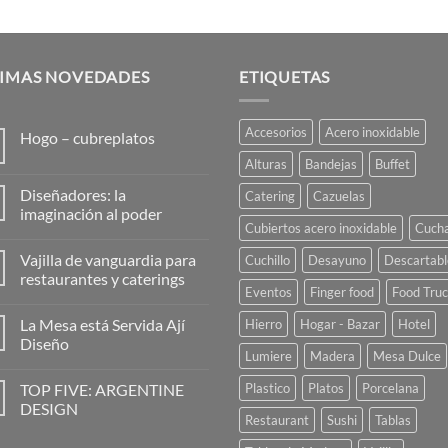
TIMAS NOVEDADES
ETIQUETAS
Accesorios
Acero inoxidable
Hogo – cubreplatos
No
Alturas
Bandejas
Buffet
hay
comentarios
Diseñadores: la
Catering
Cazuelas
en
Hogo
imaginación al poder
–
Cubiertos acero inoxidable
Cuch
No
cubreplatos
hay
Vajilla de vanguardia para
Cuchillo
Desayuno
Descartabl
comentarios
en
restaurantes y caterings
Diseñadores:
Eventos
Finger food
Food Tru
la
No
imaginación
hay
La Mesa está Servida Ají
Hierro
Hogar - Bazar
Hotel
al
comentarios
poder
en
Diseño
Vajilla
Lumiere
Madera
Mesa Dulce
de
No
vanguardia
hay
TOP FIVE: ARGENTINE
Plastico
Platos
Porcelana
para
comentarios
restaurantes
en
DESIGN
y
La
Restaurant
Sushi
Tablas
caterings
Mesa
No
está
hay