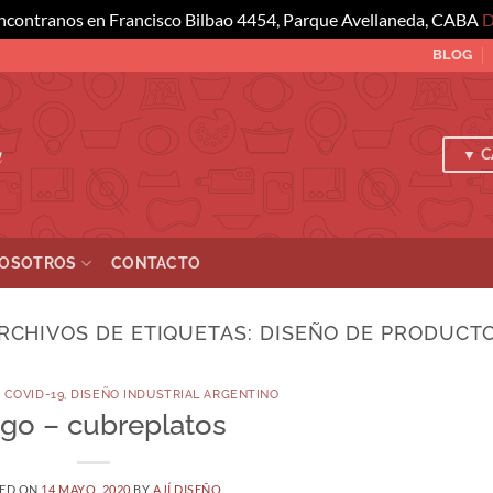
ncontranos en Francisco Bilbao 4454, Parque Avellaneda, CABA
D
BLOG
a
▼ C
OSOTROS
CONTACTO
RCHIVOS DE ETIQUETAS:
DISEÑO DE PRODUCT
 COVID-19
,
DISEÑO INDUSTRIAL ARGENTINO
go – cubreplatos
ED ON
14 MAYO, 2020
BY
AJÍ DISEÑO