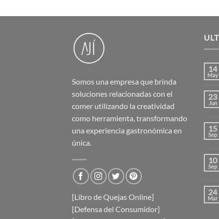
UL
14
May
Somos una empresa que brinda
soluciones relacionadas con el
23
Jun
comer utilizando la creatividad
como herramienta, transformando
15
una experiencia gastronómica en
Sep
única.
10
Sep
24
[Libro de Quejas Online]
Mar
[Defensa del Consumidor]