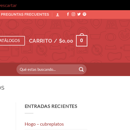
escartar
PREGUNTAS FRECUENTES
0
CARRITO /
$
0,00
ATÁLOGOS
Buscar
por:
OS
ENTRADAS RECIENTES
Hogo – cubreplatos