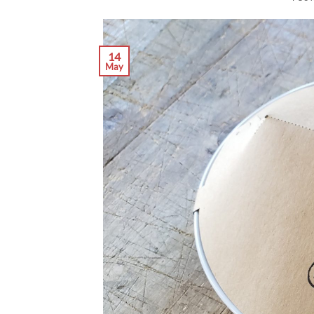
14
May