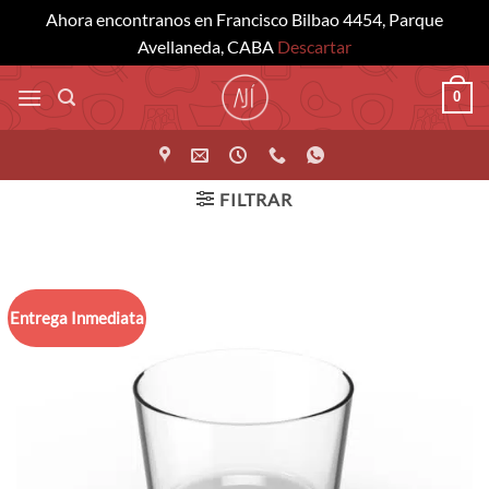
Ahora encontranos en Francisco Bilbao 4454, Parque
Avellaneda, CABA
Descartar
Saltar
0
al
contenido
FILTRAR
Entrega Inmediata