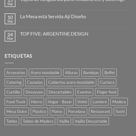
Diseñadores:
Sep
No
la
hay
imaginación
comentarios
al
La Mesa está Servida Ají Diseño
10
en
poder
Vajilla
Sep
No
de
hay
vanguardia
comentarios
para
TOP FIVE: ARGENTINE DESIGN
24
en
restaurantes
La
Mar
No
y
Mesa
hay
caterings
está
comentarios
Servida
en
Ají
ETIQUETAS
TOP
Diseño
FIVE:
ARGENTINE
DESIGN
Accesorios
Acero inoxidable
Alturas
Bandejas
Buffet
Catering
Cazuelas
Cubiertos acero inoxidable
Cuchara
Cuchillo
Desayuno
Descartables
Eventos
Finger food
Food Truck
Hierro
Hogar - Bazar
Hotel
Lumiere
Madera
Mesa Dulce
Plastico
Platos
Porcelana
Restaurant
Sushi
Tablas
Tablas de Madera
Vajilla
Vajilla Descartable