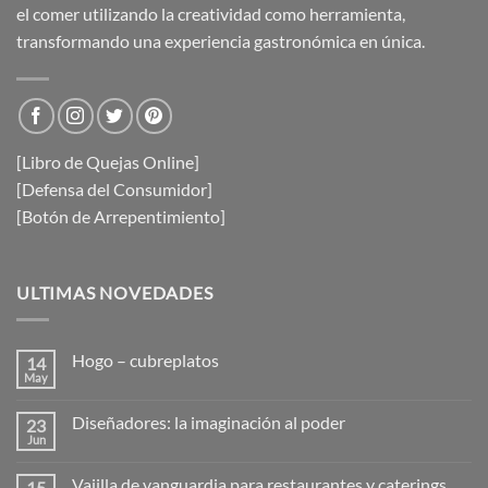
el comer utilizando la creatividad como herramienta,
transformando una experiencia gastronómica en única.
[Libro de Quejas Online]
[Defensa del Consumidor]
[Botón de Arrepentimiento]
ULTIMAS NOVEDADES
Hogo – cubreplatos
14
May
No
hay
comentarios
Diseñadores: la imaginación al poder
23
en
Hogo
Jun
No
–
hay
cubreplatos
comentarios
Vajilla de vanguardia para restaurantes y caterings
15
en