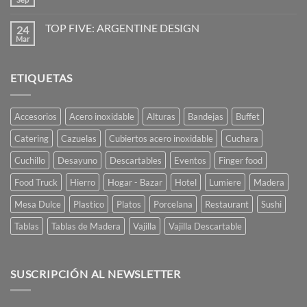
No
de
hay
vanguardia
comentarios
para
TOP FIVE: ARGENTINE DESIGN
24
en
restaurantes
La
Mar
No
y
Mesa
hay
caterings
está
comentarios
Servida
en
Ají
ETIQUETAS
TOP
Diseño
FIVE:
ARGENTINE
DESIGN
Accesorios
Acero inoxidable
Alturas
Bandejas
Buffet
Catering
Cazuelas
Cubiertos acero inoxidable
Cuchara
Cuchillo
Desayuno
Descartables
Eventos
Finger food
Food Truck
Hierro
Hogar - Bazar
Hotel
Lumiere
Madera
Mesa Dulce
Plastico
Platos
Porcelana
Restaurant
Sushi
Tablas
Tablas de Madera
Vajilla
Vajilla Descartable
SUSCRIPCIÓN AL NEWSLETTER