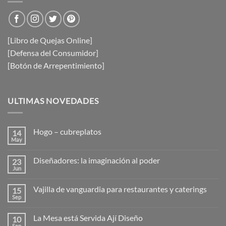
[Libro de Quejas Online]
[Defensa del Consumidor]
[Botón de Arrepentimiento]
ULTIMAS NOVEDADES
Hogo – cubreplatos
14
May
No
hay
comentarios
Diseñadores: la imaginación al poder
23
en
Hogo
Jun
No
–
hay
cubreplatos
comentarios
Vajilla de vanguardia para restaurantes y caterings
15
en
Diseñadores:
Sep
No
la
hay
imaginación
comentarios
al
La Mesa está Servida Ají Diseño
10
en
poder
Vajilla
Sep