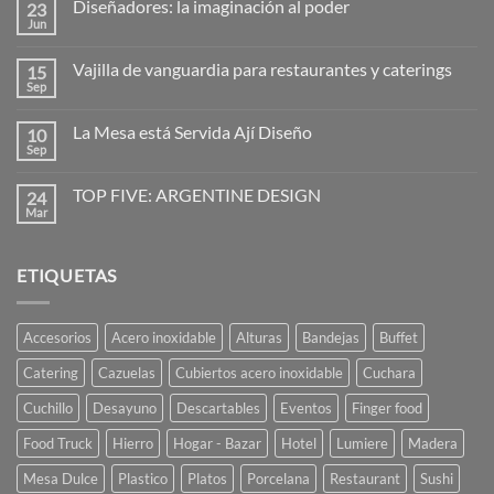
Diseñadores: la imaginación al poder
23
en
Hogo
Jun
No
–
hay
cubreplatos
comentarios
Vajilla de vanguardia para restaurantes y caterings
15
en
Diseñadores:
Sep
No
la
hay
imaginación
comentarios
al
La Mesa está Servida Ají Diseño
10
en
poder
Vajilla
Sep
No
de
hay
vanguardia
comentarios
para
TOP FIVE: ARGENTINE DESIGN
24
en
restaurantes
La
Mar
No
y
Mesa
hay
caterings
está
comentarios
Servida
en
Ají
ETIQUETAS
TOP
Diseño
FIVE:
ARGENTINE
DESIGN
Accesorios
Acero inoxidable
Alturas
Bandejas
Buffet
Catering
Cazuelas
Cubiertos acero inoxidable
Cuchara
Cuchillo
Desayuno
Descartables
Eventos
Finger food
Food Truck
Hierro
Hogar - Bazar
Hotel
Lumiere
Madera
Mesa Dulce
Plastico
Platos
Porcelana
Restaurant
Sushi