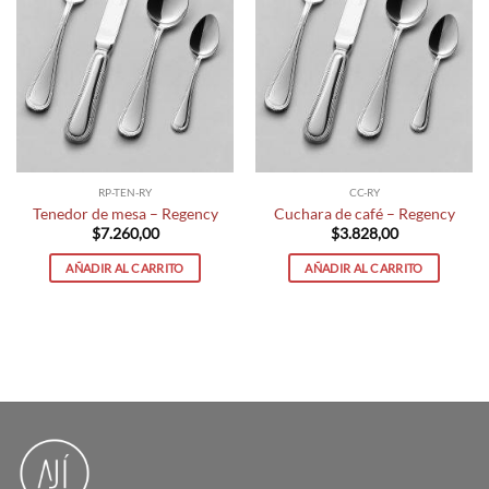
RP-TEN-RY
CC-RY
Tenedor de mesa – Regency
Cuchara de café – Regency
$
7.260,00
$
3.828,00
AÑADIR AL CARRITO
AÑADIR AL CARRITO