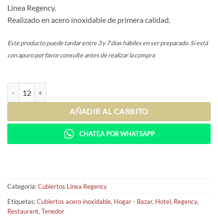
Linea Regency.
Realizado en acero inoxidable de primera calidad.
Este producto puede tardar entre 3 y 7 días hábiles en ser preparado. Si está
con apuro por favor consulte antes de realizar la compra
Tenedor de postre - Regency cantidad
AÑADIR AL CARRITO
CHATEA POR WHATSAPP
Categoría:
Cubiertos Linea Regency
Etiquetas:
Cubiertos acero inoxidable
,
Hogar - Bazar
,
Hotel
,
Regency
,
Restaurant
,
Tenedor