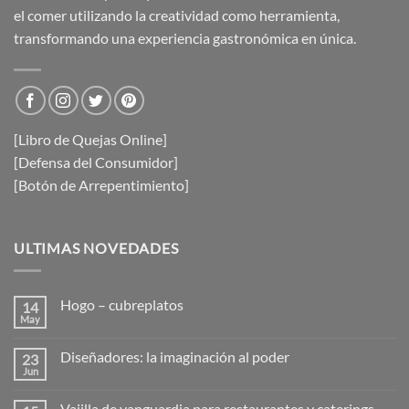
el comer utilizando la creatividad como herramienta,
transformando una experiencia gastronómica en única.
[Libro de Quejas Online]
[Defensa del Consumidor]
[Botón de Arrepentimiento]
ULTIMAS NOVEDADES
Hogo – cubreplatos
14
May
No
hay
comentarios
Diseñadores: la imaginación al poder
23
en
Hogo
Jun
No
–
hay
cubreplatos
comentarios
Vajilla de vanguardia para restaurantes y caterings