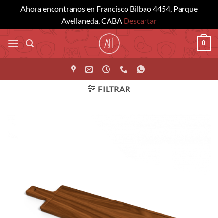
Ahora encontranos en Francisco Bilbao 4454, Parque
Avellaneda, CABA
Descartar
Saltar
0
al
contenido
FILTRAR