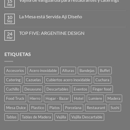
15
en
Diseñadores:
Sep
No
la
hay
imaginación
comentarios
al
La Mesa está Servida Ají Diseño
10
en
poder
Vajilla
Sep
No
de
hay
vanguardia
comentarios
para
TOP FIVE: ARGENTINE DESIGN
24
en
restaurantes
La
Mar
No
y
Mesa
hay
caterings
está
comentarios
Servida
en
Ají
ETIQUETAS
TOP
Diseño
FIVE:
ARGENTINE
DESIGN
Accesorios
Acero inoxidable
Alturas
Bandejas
Buffet
Catering
Cazuelas
Cubiertos acero inoxidable
Cuchara
Cuchillo
Desayuno
Descartables
Eventos
Finger food
Food Truck
Hierro
Hogar - Bazar
Hotel
Lumiere
Madera
Mesa Dulce
Plastico
Platos
Porcelana
Restaurant
Sushi
Tablas
Tablas de Madera
Vajilla
Vajilla Descartable