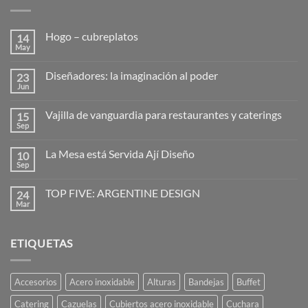
Hogo – cubreplatos
14
May
No
hay
comentarios
Diseñadores: la imaginación al poder
23
en
Hogo
Jun
No
–
hay
cubreplatos
comentarios
Vajilla de vanguardia para restaurantes y caterings
15
en
Diseñadores:
Sep
No
la
hay
imaginación
comentarios
al
La Mesa está Servida Ají Diseño
10
en
poder
Vajilla
Sep
No
de
hay
vanguardia
comentarios
para
TOP FIVE: ARGENTINE DESIGN
24
en
restaurantes
La
Mar
No
y
Mesa
hay
caterings
está
comentarios
Servida
en
Ají
ETIQUETAS
TOP
Diseño
FIVE:
ARGENTINE
DESIGN
Accesorios
Acero inoxidable
Alturas
Bandejas
Buffet
Catering
Cazuelas
Cubiertos acero inoxidable
Cuchara