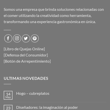
Somos una empresa que brinda soluciones relacionadas con
el comer utilizando la creatividad como herramienta,
transformando una experiencia gastronómica en única.
[Libro de Quejas Online]
[Defensa del Consumidor]
[Botón de Arrepentimiento]
ULTIMAS NOVEDADES
Hogo – cubreplatos
14
May
No
hay
comentarios
Diseñadores: la imaginación al poder
23
en