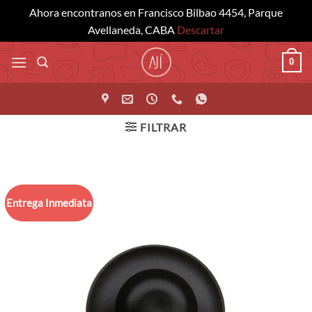
Ahora encontranos en Francisco Bilbao 4454, Parque
Avellaneda, CABA
Descartar
Saltar
0
al
contenido
FILTRAR
Entrega Inmediata