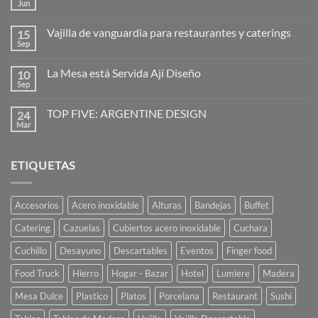
Hogo
Jun
No
–
hay
cubreplatos
comentarios
Vajilla de vanguardia para restaurantes y caterings
15
en
Diseñadores:
Sep
No
la
hay
imaginación
comentarios
al
La Mesa está Servida Ají Diseño
10
en
poder
Vajilla
Sep
No
de
hay
vanguardia
comentarios
para
TOP FIVE: ARGENTINE DESIGN
24
en
restaurantes
La
Mar
No
y
Mesa
hay
caterings
está
comentarios
Servida
en
Ají
ETIQUETAS
TOP
Diseño
FIVE:
ARGENTINE
DESIGN
Accesorios
Acero inoxidable
Alturas
Bandejas
Buffet
Catering
Cazuelas
Cubiertos acero inoxidable
Cuchara
Cuchillo
Desayuno
Descartables
Eventos
Finger food
Food Truck
Hierro
Hogar - Bazar
Hotel
Lumiere
Madera
Mesa Dulce
Plastico
Platos
Porcelana
Restaurant
Sushi