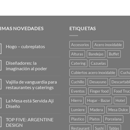
TIMAS NOVEDADES
ETIQUETAS
Accesorios
Acero inoxidable
Hogo – cubreplatos
No
Alturas
Bandejas
Buffet
hay
comentarios
Diseñadores: la
Catering
Cazuelas
en
Hogo
imaginación al poder
–
Cubiertos acero inoxidable
Cuch
No
cubreplatos
hay
Vajilla de vanguardia para
Cuchillo
Desayuno
Descartabl
comentarios
en
restaurantes y caterings
Diseñadores:
Eventos
Finger food
Food Tru
la
No
imaginación
hay
La Mesa está Servida Ají
Hierro
Hogar - Bazar
Hotel
al
comentarios
poder
en
Diseño
Vajilla
Lumiere
Madera
Mesa Dulce
de
No
vanguardia
hay
TOP FIVE: ARGENTINE
Plastico
Platos
Porcelana
para
comentarios
restaurantes
en
DESIGN
y
La
Restaurant
Sushi
Tablas