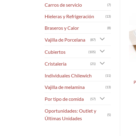
Carros de servicio
(7)
Hieleras y Refrigeración
(13)
Braseros y Calor
(8)
Vajilla de Porcelana
(87)
Cubiertos
(105)
Cristalería
(21)
Individuales Chilewich
(11)
P
Vajilla de melamina
(13)
Por tipo de comida
(57)
Oportunidades: Outlet y
(5)
Últimas Unidades