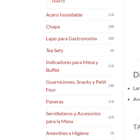
Hierro
Acero Inoxidable
(13)
Chapa
(28)
Lajas para Gastronomia
(20)
Tea Sets
(6)
Indicadores para Mesa y
(19)
Buffet
D
Guarniciones, Snacks y Petit
(38)
Lar
Four
An
Paneras
(11)
Servilleteros y Accesorios
(24)
para la Mesa
T
Amenities e Higiene
(4)