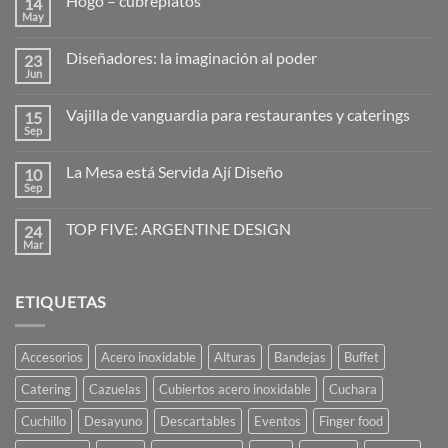
Hogo – cubreplatos
14
May
No
hay
comentarios
Diseñadores: la imaginación al poder
23
en
Hogo
Jun
No
–
hay
cubreplatos
comentarios
Vajilla de vanguardia para restaurantes y caterings
15
en
Diseñadores:
Sep
No
la
hay
imaginación
comentarios
al
La Mesa está Servida Ají Diseño
10
en
poder
Vajilla
Sep
No
de
hay
vanguardia
comentarios
para
TOP FIVE: ARGENTINE DESIGN
24
en
restaurantes
La
Mar
No
y
Mesa
hay
caterings
está
comentarios
Servida
en
Ají
ETIQUETAS
TOP
Diseño
FIVE:
ARGENTINE
DESIGN
Accesorios
Acero inoxidable
Alturas
Bandejas
Buffet
Catering
Cazuelas
Cubiertos acero inoxidable
Cuchara
Cuchillo
Desayuno
Descartables
Eventos
Finger food