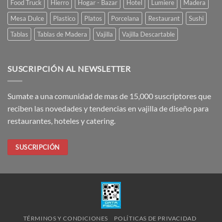
Food Truck
Hierro
Hogar - Bazar
Hotel
Lumiere
Madera
Mesa Dulce
Plastico
Platos
Porcelana
Restaurant
Sushi
Tablas
Tablas de Madera
Vajilla
Vajilla Descartable
SUSCRIPCIÓN AL NEWSLETTER
Sumate a una comunidad de mas de 15,000 suscriptores que
reciben las novedades y tendencias en vajilla de diseño para
restaurantes, hoteles y catering.
SUSCRIPCIÓN
TÉRMINOS Y CONDICIONES
POLÍTICAS DE PRIVACIDAD