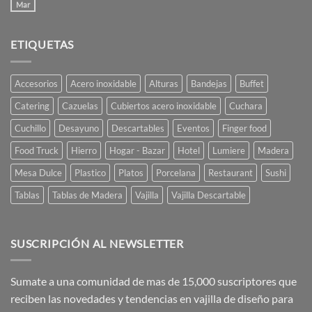
restaurantes
La
Mar
No
y
Mesa
hay
caterings
está
comentarios
Servida
en
Ají
ETIQUETAS
TOP
Diseño
FIVE:
ARGENTINE
DESIGN
Accesorios
Acero inoxidable
Alturas
Bandejas
Buffet
Catering
Cazuelas
Cubiertos acero inoxidable
Cuchara
Cuchillo
Desayuno
Descartables
Eventos
Finger food
Food Truck
Hierro
Hogar - Bazar
Hotel
Lumiere
Madera
Mesa Dulce
Plastico
Platos
Porcelana
Restaurant
Sushi
Tablas
Tablas de Madera
Vajilla
Vajilla Descartable
SUSCRIPCIÓN AL NEWSLETTER
Sumate a una comunidad de mas de 15,000 suscriptores que
reciben las novedades y tendencias en vajilla de diseño para