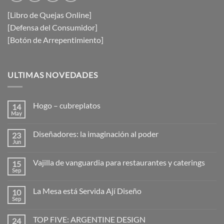
[Libro de Quejas Online]
[Defensa del Consumidor]
[Botón de Arrepentimiento]
ULTIMAS NOVEDADES
Hogo – cubreplatos
14
May
No
hay
comentarios
Diseñadores: la imaginación al poder
23
en
Hogo
Jun
No
–
hay
cubreplatos
comentarios
Vajilla de vanguardia para restaurantes y caterings
15
en
Diseñadores:
Sep
No
la
hay
imaginación
comentarios
al
La Mesa está Servida Ají Diseño
10
en
poder
Vajilla
Sep
No
de
hay
vanguardia
comentarios
para
TOP FIVE: ARGENTINE DESIGN
24
en