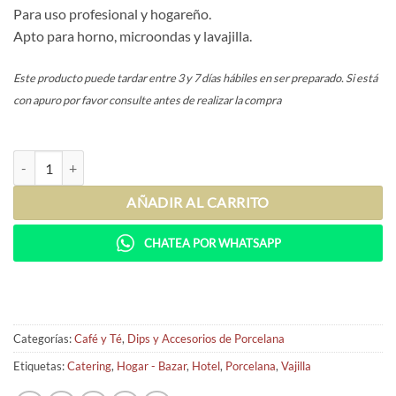
Para uso profesional y hogareño.
Apto para horno, microondas y lavajilla.
Este producto puede tardar entre 3 y 7 días hábiles en ser preparado. Si está
con apuro por favor consulte antes de realizar la compra
Jarrita Irregular cantidad
AÑADIR AL CARRITO
CHATEA POR WHATSAPP
Categorías:
Café y Té
,
Dips y Accesorios de Porcelana
Etiquetas:
Catering
,
Hogar - Bazar
,
Hotel
,
Porcelana
,
Vajilla