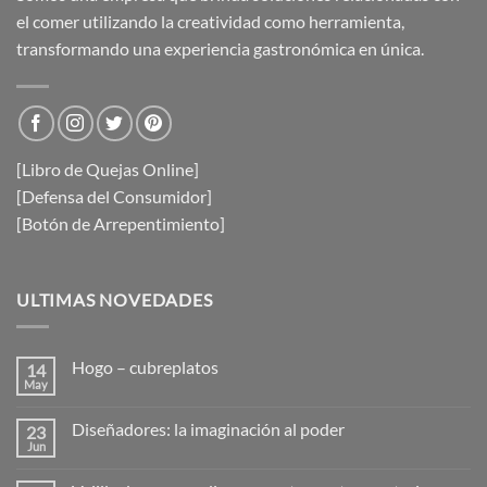
el comer utilizando la creatividad como herramienta,
transformando una experiencia gastronómica en única.
[Libro de Quejas Online]
[Defensa del Consumidor]
[Botón de Arrepentimiento]
ULTIMAS NOVEDADES
Hogo – cubreplatos
14
May
No
hay
comentarios
Diseñadores: la imaginación al poder
23
en
Hogo
Jun
No
–
hay
cubreplatos
comentarios