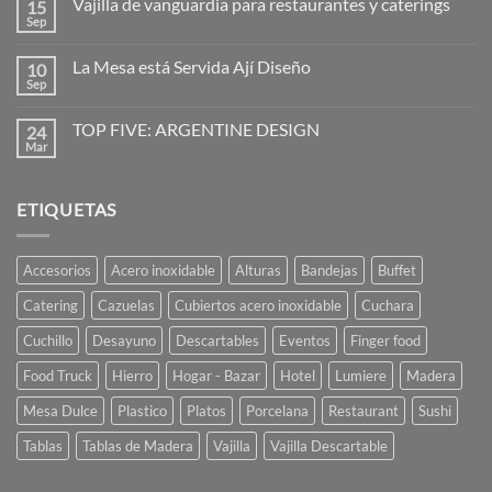
Vajilla de vanguardia para restaurantes y caterings
15
en
Diseñadores:
Sep
No
la
hay
imaginación
comentarios
al
La Mesa está Servida Ají Diseño
10
en
poder
Vajilla
Sep
No
de
hay
vanguardia
comentarios
para
TOP FIVE: ARGENTINE DESIGN
24
en
restaurantes
La
Mar
No
y
Mesa
hay
caterings
está
comentarios
Servida
en
Ají
ETIQUETAS
TOP
Diseño
FIVE:
ARGENTINE
DESIGN
Accesorios
Acero inoxidable
Alturas
Bandejas
Buffet
Catering
Cazuelas
Cubiertos acero inoxidable
Cuchara
Cuchillo
Desayuno
Descartables
Eventos
Finger food
Food Truck
Hierro
Hogar - Bazar
Hotel
Lumiere
Madera
Mesa Dulce
Plastico
Platos
Porcelana
Restaurant
Sushi
Tablas
Tablas de Madera
Vajilla
Vajilla Descartable