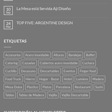
la
hay
imaginación
comentarios
al
La Mesa está Servida Ají Diseño
10
en
poder
Vajilla
Sep
No
de
hay
vanguardia
comentarios
para
TOP FIVE: ARGENTINE DESIGN
24
en
restaurantes
La
Mar
No
y
Mesa
hay
caterings
está
comentarios
Servida
en
Ají
ETIQUETAS
TOP
Diseño
FIVE:
ARGENTINE
DESIGN
Accesorios
Acero inoxidable
Alturas
Bandejas
Buffet
Catering
Cazuelas
Cubiertos acero inoxidable
Cuchara
Cuchillo
Desayuno
Descartables
Eventos
Finger food
Food Truck
Hierro
Hogar - Bazar
Hotel
Lumiere
Madera
Mesa Dulce
Plastico
Platos
Porcelana
Restaurant
Sushi
Tablas
Tablas de Madera
Vajilla
Vajilla Descartable