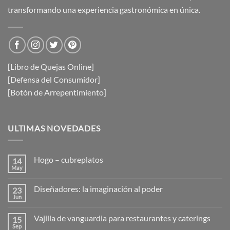
transformando una experiencia gastronómica en única.
[Libro de Quejas Online]
[Defensa del Consumidor]
[Botón de Arrepentimiento]
ULTIMAS NOVEDADES
Hogo – cubreplatos
14
May
No
hay
comentarios
Diseñadores: la imaginación al poder
23
en
Hogo
Jun
No
–
hay
cubreplatos
comentarios
Vajilla de vanguardia para restaurantes y caterings
15
en
Diseñadores:
Sep
No