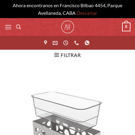
Ahora encontranos en Francisco Bilbao 4454, Parque
Avellaneda, CABA
Descartar
Saltar
0
al
contenido
FILTRAR