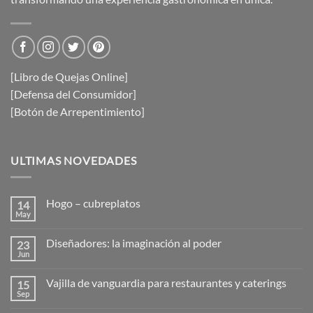
[Libro de Quejas Online]
[Defensa del Consumidor]
[Botón de Arrepentimiento]
ULTIMAS NOVEDADES
Hogo – cubreplatos
14
May
No
hay
comentarios
Diseñadores: la imaginación al poder
23
en
Hogo
Jun
No
–
hay
cubreplatos
comentarios
Vajilla de vanguardia para restaurantes y caterings
15
en
Diseñadores:
Sep
No
la
hay
imaginación