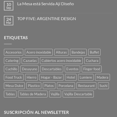
comentarios
al
La Mesa está Servida Ají Diseño
10
en
poder
Vajilla
Sep
No
de
hay
vanguardia
comentarios
para
TOP FIVE: ARGENTINE DESIGN
24
en
restaurantes
La
Mar
No
y
Mesa
hay
caterings
está
comentarios
Servida
en
Ají
ETIQUETAS
TOP
Diseño
FIVE:
ARGENTINE
DESIGN
Accesorios
Acero inoxidable
Alturas
Bandejas
Buffet
Catering
Cazuelas
Cubiertos acero inoxidable
Cuchara
Cuchillo
Desayuno
Descartables
Eventos
Finger food
Food Truck
Hierro
Hogar - Bazar
Hotel
Lumiere
Madera
Mesa Dulce
Plastico
Platos
Porcelana
Restaurant
Sushi
Tablas
Tablas de Madera
Vajilla
Vajilla Descartable
SUSCRIPCIÓN AL NEWSLETTER