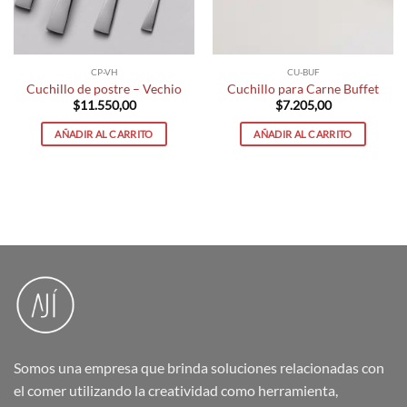
CP-VH
CU-BUF
Cuchillo de postre – Vechio
Cuchillo para Carne Buffet
$
11.550,00
$
7.205,00
AÑADIR AL CARRITO
AÑADIR AL CARRITO
Somos una empresa que brinda soluciones relacionadas con
el comer utilizando la creatividad como herramienta,