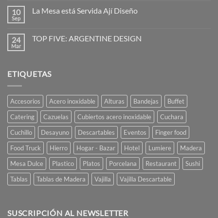
imaginación
comentarios
al
La Mesa está Servida Ají Diseño
10
en
poder
Vajilla
Sep
No
de
hay
vanguardia
comentarios
para
TOP FIVE: ARGENTINE DESIGN
24
en
restaurantes
La
Mar
No
y
Mesa
hay
caterings
está
comentarios
Servida
en
Ají
ETIQUETAS
TOP
Diseño
FIVE:
ARGENTINE
DESIGN
Accesorios
Acero inoxidable
Alturas
Bandejas
Buffet
Catering
Cazuelas
Cubiertos acero inoxidable
Cuchara
Cuchillo
Desayuno
Descartables
Eventos
Finger food
Food Truck
Hierro
Hogar - Bazar
Hotel
Lumiere
Madera
Mesa Dulce
Plastico
Platos
Porcelana
Restaurant
Sushi
Tablas
Tablas de Madera
Vajilla
Vajilla Descartable
SUSCRIPCIÓN AL NEWSLETTER