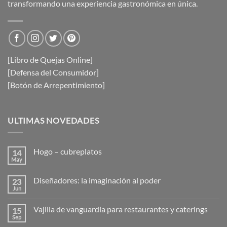
transformando una experiencia gastronómica en única.
[Libro de Quejas Online]
[Defensa del Consumidor]
[Botón de Arrepentimiento]
ULTIMAS NOVEDADES
Hogo – cubreplatos
14
May
No
hay
comentarios
Diseñadores: la imaginación al poder
23
en
Hogo
Jun
No
–
hay
cubreplatos
comentarios
Vajilla de vanguardia para restaurantes y caterings
15
en
Diseñadores:
Sep
No
la
hay