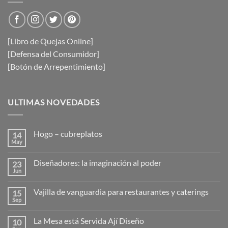
[Libro de Quejas Online]
[Defensa del Consumidor]
[Botón de Arrepentimiento]
ULTIMAS NOVEDADES
Hogo – cubreplatos
14
May
No
hay
comentarios
Diseñadores: la imaginación al poder
23
en
Hogo
Jun
No
–
hay
cubreplatos
comentarios
Vajilla de vanguardia para restaurantes y caterings
15
en
Diseñadores:
Sep
No
la
hay
imaginación
comentarios
al
La Mesa está Servida Ají Diseño
10
en
poder