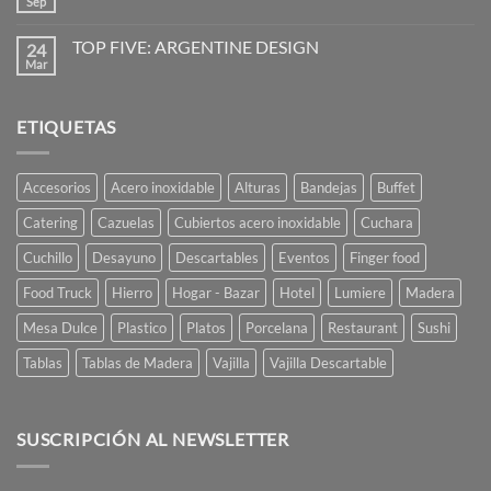
Vajilla
Sep
No
de
hay
vanguardia
comentarios
para
TOP FIVE: ARGENTINE DESIGN
24
en
restaurantes
La
Mar
No
y
Mesa
hay
caterings
está
comentarios
Servida
en
Ají
ETIQUETAS
TOP
Diseño
FIVE:
ARGENTINE
DESIGN
Accesorios
Acero inoxidable
Alturas
Bandejas
Buffet
Catering
Cazuelas
Cubiertos acero inoxidable
Cuchara
Cuchillo
Desayuno
Descartables
Eventos
Finger food
Food Truck
Hierro
Hogar - Bazar
Hotel
Lumiere
Madera
Mesa Dulce
Plastico
Platos
Porcelana
Restaurant
Sushi
Tablas
Tablas de Madera
Vajilla
Vajilla Descartable
SUSCRIPCIÓN AL NEWSLETTER