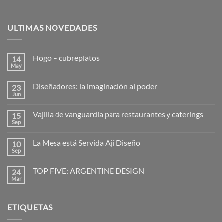
ULTIMAS NOVEDADES
Hogo – cubreplatos
14
May
No
hay
comentarios
Diseñadores: la imaginación al poder
23
en
Hogo
Jun
No
–
hay
cubreplatos
comentarios
Vajilla de vanguardia para restaurantes y caterings
15
en
Diseñadores:
Sep
No
la
hay
imaginación
comentarios
al
La Mesa está Servida Ají Diseño
10
en
poder
Vajilla
Sep
No
de
hay
vanguardia
comentarios
para
TOP FIVE: ARGENTINE DESIGN
24
en
restaurantes
La
Mar
No
y
Mesa
hay
caterings
está
comentarios
Servida
en
Ají
ETIQUETAS
TOP
Diseño
FIVE:
ARGENTINE