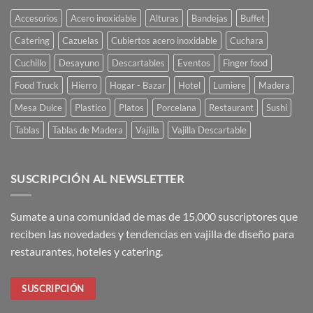
DESIGN
Accesorios
Acero inoxidable
Alturas
Bandejas
Buffet
Catering
Cazuelas
Cubiertos acero inoxidable
Cuchara
Cuchillo
Desayuno
Descartables
Eventos
Finger food
Food Truck
Hierro
Hogar - Bazar
Hotel
Lumiere
Madera
Mesa Dulce
Plastico
Platos
Porcelana
Restaurant
Sushi
Tablas
Tablas de Madera
Vajilla
Vajilla Descartable
SUSCRIPCIÓN AL NEWSLETTER
Sumate a una comunidad de mas de 15,000 suscriptores que
reciben las novedades y tendencias en vajilla de diseño para
restaurantes, hoteles y catering.
SUSCRIPCIÓN