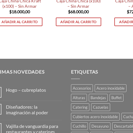
Caja China Chica Kraft
Caja China Chica (x100)
Caja Chin
(x100) – Sin Armar
– Sin Armar
– 
$
18.000,00
$
68.000,00
$
7
AÑADIR AL CARRITO
AÑADIR AL CARRITO
AÑADIR
TIMAS NOVEDADES
ETIQUETAS
Accesorios
Acero inoxidable
Hogo – cubreplatos
No
Alturas
Bandejas
Buffet
hay
comentarios
Diseñadores: la
Catering
Cazuelas
en
Hogo
imaginación al poder
–
Cubiertos acero inoxidable
Cuch
No
cubreplatos
hay
Vajilla de vanguardia para
Cuchillo
Desayuno
Descartabl
comentarios
en
restaurantes y caterings