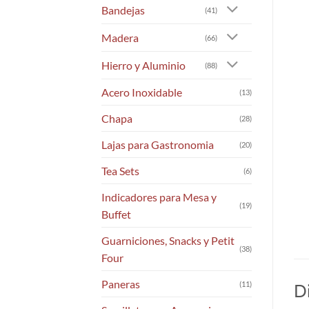
Bandejas
(41)
Madera
(66)
Hierro y Aluminio
(88)
Acero Inoxidable
(13)
Chapa
(28)
Lajas para Gastronomia
(20)
Tea Sets
(6)
Indicadores para Mesa y
(19)
Buffet
Guarniciones, Snacks y Petit
(38)
Four
Paneras
(11)
D