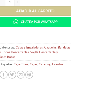
AÑADIR AL CARRITO
CHATEA POR WHATSAPP
Categorías:
Cajas y Ensaladeras
,
Cazuelas, Bandejas
y Conos Descartables
,
Vajilla Descartable y
Reutilizable
Etiquetas:
Caja China
,
Cajas
,
Catering
,
Eventos