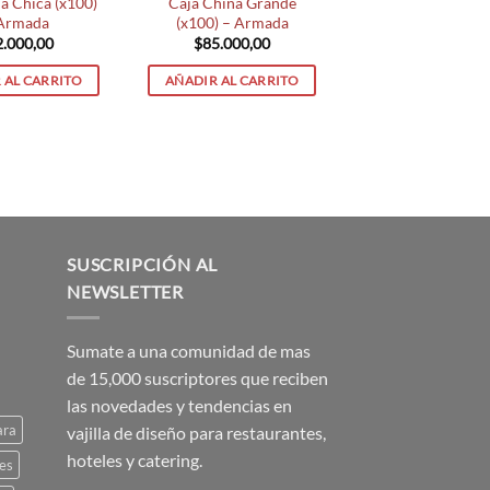
a Chica (x100)
Caja China Grande
Armada
(x100) – Armada
2.000,00
$
85.000,00
 AL CARRITO
AÑADIR AL CARRITO
SUSCRIPCIÓN AL
NEWSLETTER
Sumate a una comunidad de mas
de 15,000 suscriptores que reciben
las novedades y tendencias en
ara
vajilla de diseño para restaurantes,
hoteles y catering.
es