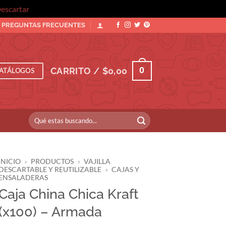
escartar
PREGUNTAS FRECUENTES
0
CARRITO /
$
0,00
ATÁLOGOS
Buscar
por:
INICIO
»
PRODUCTOS
»
VAJILLA
DESCARTABLE Y REUTILIZABLE
»
CAJAS Y
ENSALADERAS
Caja China Chica Kraft
(x100) – Armada