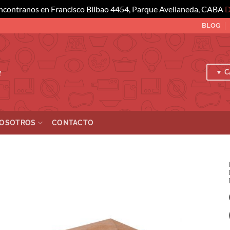
ncontranos en Francisco Bilbao 4454, Parque Avellaneda, CABA
D
BLOG
a
▼ C
OSOTROS
CONTACTO