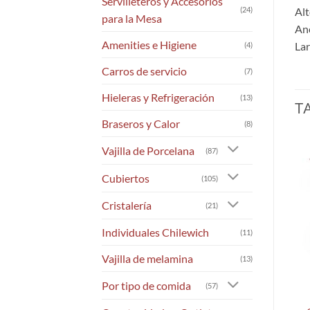
Servilleteros y Accesorios
Alt
(24)
para la Mesa
Anc
Amenities e Higiene
Lar
(4)
Carros de servicio
(7)
Hieleras y Refrigeración
(13)
T
Braseros y Calor
(8)
Vajilla de Porcelana
(87)
Cubiertos
(105)
Cristalería
(21)
Individuales Chilewich
(11)
Vajilla de melamina
(13)
Por tipo de comida
(57)