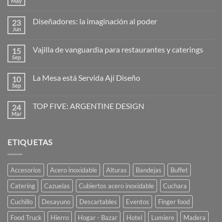
May
No
hay
comentarios
Diseñadores: la imaginación al poder
23
en
Hogo
Jun
No
–
hay
cubreplatos
comentarios
Vajilla de vanguardia para restaurantes y caterings
15
en
Diseñadores:
Sep
No
la
hay
imaginación
comentarios
al
La Mesa está Servida Ají Diseño
10
en
poder
Vajilla
Sep
No
de
hay
vanguardia
comentarios
para
TOP FIVE: ARGENTINE DESIGN
24
en
restaurantes
La
Mar
No
y
Mesa
hay
caterings
está
comentarios
Servida
en
Ají
ETIQUETAS
TOP
Diseño
FIVE:
ARGENTINE
DESIGN
Accesorios
Acero inoxidable
Alturas
Bandejas
Buffet
Catering
Cazuelas
Cubiertos acero inoxidable
Cuchara
Cuchillo
Desayuno
Descartables
Eventos
Finger food
Food Truck
Hierro
Hogar - Bazar
Hotel
Lumiere
Madera