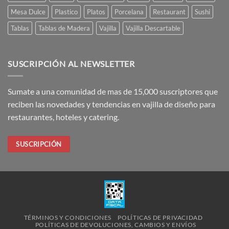
Mesa Dulce
Plastico
Platos
Porcelana
Restaurant
Sushi
Tablas
Tablas de Madera
Vajilla
Vajilla Descartable
SUSCRIPCIÓN AL NEWSLETTER
Sumate a una comunidad de mas de 15,000 suscriptores que
reciben las novedades y tendencias en vajilla de diseño para
restaurantes, hoteles y catering.
SUSCRIPCIÓN
TÉRMINOS Y CONDICIONES
POLÍTICAS DE PRIVACIDAD
POLÍTICAS DE DEVOLUCIONES, CAMBIOS Y ENVÍOS