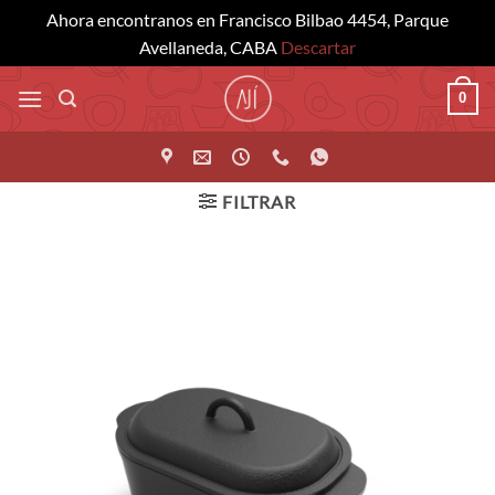
Ahora encontranos en Francisco Bilbao 4454, Parque
Avellaneda, CABA
Descartar
Saltar
0
al
contenido
FILTRAR