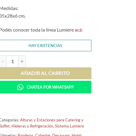
Medidas:
35x28x6 cm.
Podés conocer toda la línea Lumiere
acá
:
HAY EXISTENCIAS
Base para frío Lumiere cantidad
AÑADIR AL CARRITO
CHATEA POR WHATSAPP
Categorías:
Alturas y Estaciones para Catering y
Buffet
,
Hieleras y Refrigeración
,
Sistema Lumiere
Etiquetas:
Bandejas
,
Catering
,
Desayuno
,
Hotel
,