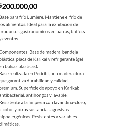
200.000,00
$
Base para frío Lumiere. Mantiene el frío de
los alimentos.
Ideal para la exhibición de
productos gastronómicos en barras, buffets
y eventos.
Componentes: Base de madera, bandeja
plástica, placa de Karikal y refrigerante (gel
en bolsas plásticas).
Base realizada en Petiribí, una madera dura
que garantiza durabilidad y calidad
premium.
Superficie de apoyo en Karikal:
antibacterial, antihongos y lavable.
Resistente a la limpieza con lavandina-cloro,
alcohol y otras sustancias agresivas
hipoalergénicas. Resistentes a variables
climáticas.