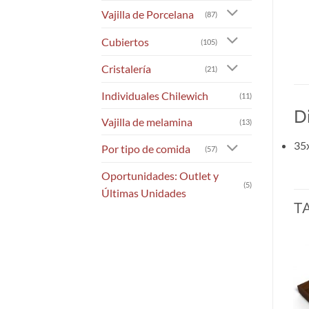
Vajilla de Porcelana
(87)
Cubiertos
(105)
Cristalería
(21)
Individuales Chilewich
(11)
D
Vajilla de melamina
(13)
35
Por tipo de comida
(57)
Oportunidades: Outlet y
(5)
Últimas Unidades
T