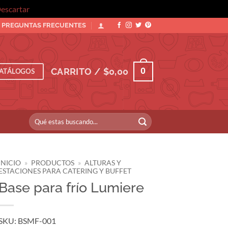
escartar
PREGUNTAS FRECUENTES
0
CARRITO /
$
0,00
ATÁLOGOS
Buscar
por:
INICIO
»
PRODUCTOS
»
ALTURAS Y
ESTACIONES PARA CATERING Y BUFFET
Base para frío Lumiere
SKU: BSMF-001