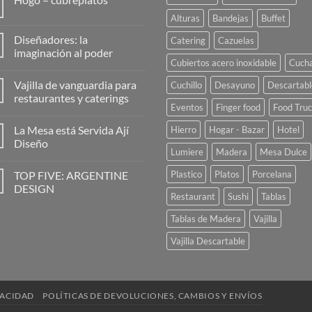
No
Alturas
Bandejas
Buffet
hay
comentarios
Diseñadores: la
Catering
Cazuelas
en
Hogo
imaginación al poder
–
Cubiertos acero inoxidable
Cuch
No
cubreplatos
hay
Vajilla de vanguardia para
Cuchillo
Desayuno
Descartabl
comentarios
en
restaurantes y caterings
Diseñadores:
Eventos
Finger food
Food Tru
la
No
imaginación
hay
La Mesa está Servida Ají
Hierro
Hogar - Bazar
Hotel
al
comentarios
poder
en
Diseño
Vajilla
Lumiere
Madera
Mesa Dulce
de
No
vanguardia
hay
TOP FIVE: ARGENTINE
Plastico
Platos
Porcelana
para
comentarios
restaurantes
en
DESIGN
y
La
Restaurant
Sushi
Tablas
caterings
Mesa
No
está
hay
Tablas de Madera
Vajilla
Servida
comentarios
Ají
en
Diseño
TOP
Vajilla Descartable
FIVE:
ARGENTINE
DESIGN
VACIDAD
POLÍTICAS DE DEVOLUCIONES, CAMBIOS Y ENVÍOS