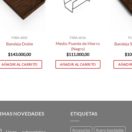
FSBA-6002
FSBA-6016
FS
Medio Puente de Hierro
Bandeja Doble
Bandeja 
(Negro)
$
143.000,00
$
111.000,00
$
10
AÑADIR AL CARRITO
AÑADIR AL CARRITO
AÑADIR
TIMAS NOVEDADES
ETIQUETAS
Accesorios
Acero inoxidable
Hogo – cubreplatos