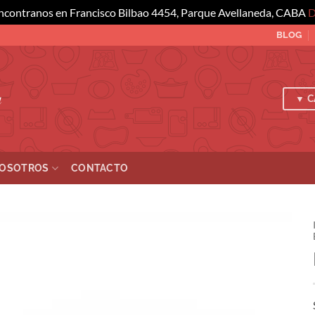
ncontranos en Francisco Bilbao 4454, Parque Avellaneda, CABA
D
BLOG
a
▼ C
OSOTROS
CONTACTO