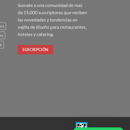
Sumate a una comunidad de mas
de 15,000 suscriptores que reciben
las novedades y tendencias en
ara
vajilla de diseño para restaurantes,
hoteles y catering.
es
ck
SUSCRIPCIÓN