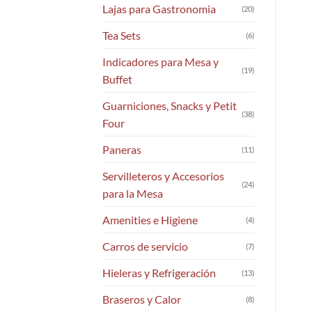
Lajas para Gastronomia
(20)
Tea Sets
(6)
Indicadores para Mesa y
(19)
Buffet
Guarniciones, Snacks y Petit
(38)
Four
Paneras
(11)
Servilleteros y Accesorios
(24)
para la Mesa
Amenities e Higiene
(4)
Carros de servicio
(7)
Hieleras y Refrigeración
(13)
Braseros y Calor
(8)