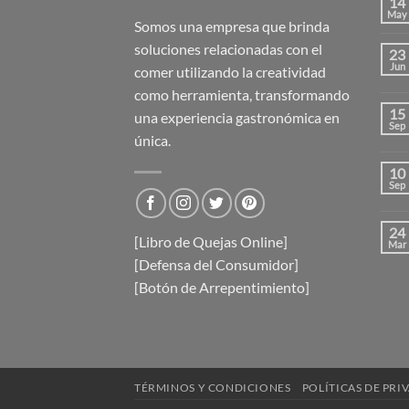
14
May
Somos una empresa que brinda
soluciones relacionadas con el
23
Jun
comer utilizando la creatividad
como herramienta, transformando
15
una experiencia gastronómica en
Sep
única.
10
Sep
24
[Libro de Quejas Online]
Mar
[Defensa del Consumidor]
[Botón de Arrepentimiento]
TÉRMINOS Y CONDICIONES
POLÍTICAS DE PRI