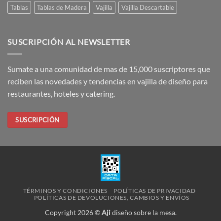
Tablas
Tablas de Madera
Vajilla
Vajilla Descartable
SUSCRIPCIÓN AL NEWSLETTER
Sumate a una comunidad de mas de 15,000 suscriptores que
reciben las novedades y tendencias en vajilla de diseño para
restaurantes, hoteles y catering.
SUSCRIPCIÓN
TÉRMINOS Y CONDICIONES
POLÍTICAS DE PRIVACIDAD
POLÍTICAS DE DEVOLUCIONES, CAMBIOS Y ENVÍOS
Copyright 2026 ©
Aji
diseño sobre la mesa.