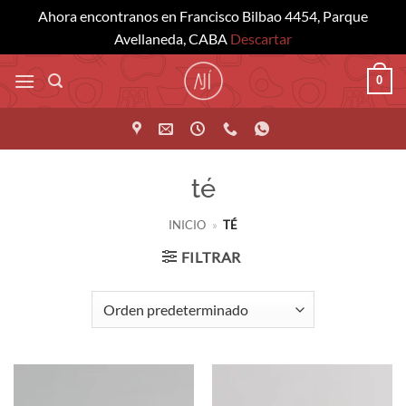
Ahora encontranos en Francisco Bilbao 4454, Parque
Avellaneda, CABA
Descartar
Saltar
0
al
contenido
té
INICIO
»
TÉ
FILTRAR