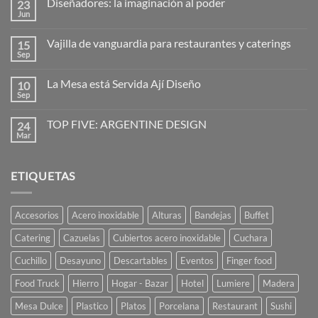
Diseñadores: la imaginación al poder
23
en
Hogo
Jun
No
–
hay
cubreplatos
comentarios
Vajilla de vanguardia para restaurantes y caterings
15
en
Diseñadores:
Sep
No
la
hay
imaginación
comentarios
al
La Mesa está Servida Ají Diseño
10
en
poder
Vajilla
Sep
No
de
hay
vanguardia
comentarios
para
TOP FIVE: ARGENTINE DESIGN
24
en
restaurantes
La
Mar
No
y
Mesa
hay
caterings
está
comentarios
Servida
en
Ají
ETIQUETAS
TOP
Diseño
FIVE:
ARGENTINE
DESIGN
Accesorios
Acero inoxidable
Alturas
Bandejas
Buffet
Catering
Cazuelas
Cubiertos acero inoxidable
Cuchara
Cuchillo
Desayuno
Descartables
Eventos
Finger food
Food Truck
Hierro
Hogar - Bazar
Hotel
Lumiere
Madera
Mesa Dulce
Plastico
Platos
Porcelana
Restaurant
Sushi