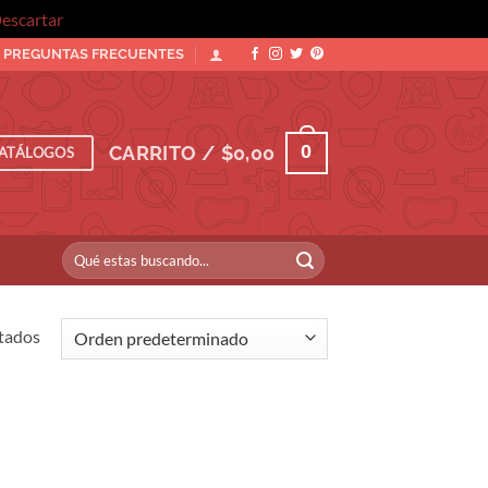
escartar
PREGUNTAS FRECUENTES
0
CARRITO /
$
0,00
ATÁLOGOS
Buscar
por:
ltados