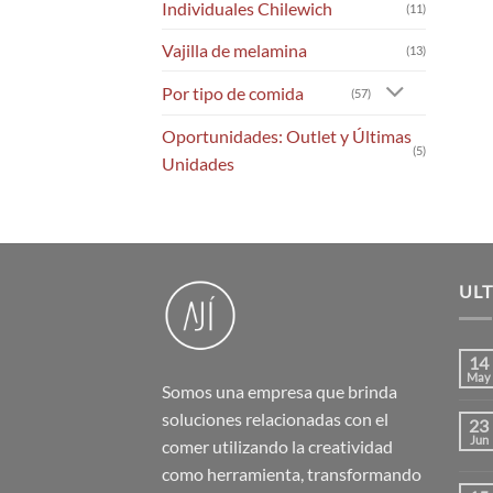
Individuales Chilewich
(11)
Vajilla de melamina
(13)
Por tipo de comida
(57)
Oportunidades: Outlet y Últimas
(5)
Unidades
UL
14
May
Somos una empresa que brinda
soluciones relacionadas con el
23
Jun
comer utilizando la creatividad
como herramienta, transformando