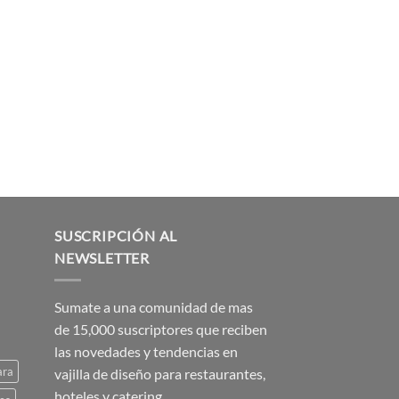
SUSCRIPCIÓN AL
NEWSLETTER
Sumate a una comunidad de mas
de 15,000 suscriptores que reciben
las novedades y tendencias en
ara
vajilla de diseño para restaurantes,
hoteles y catering.