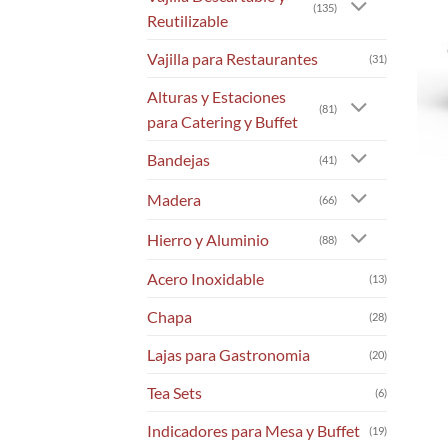
(135)
Reutilizable
Vajilla para Restaurantes
(31)
Alturas y Estaciones
(81)
para Catering y Buffet
Bandejas
(41)
Madera
(66)
Hierro y Aluminio
(88)
Acero Inoxidable
(13)
Chapa
(28)
Lajas para Gastronomia
(20)
Tea Sets
(6)
Indicadores para Mesa y Buffet
(19)