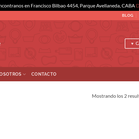
ncontranos en Francisco Bilbao 4454, Parque Avellaneda, CABA
D
BLOG
a
▼ C
OSOTROS
CONTACTO
Mostrando los 2 resu