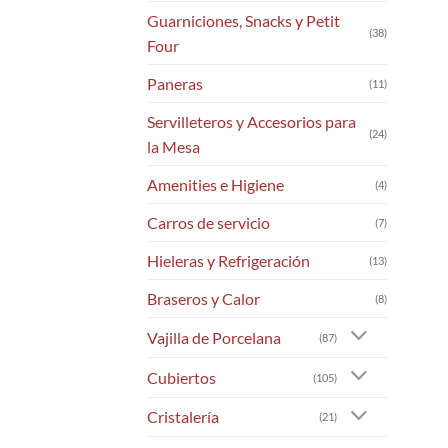
Guarniciones, Snacks y Petit
(38)
Four
Paneras
(11)
Servilleteros y Accesorios para
(24)
la Mesa
Amenities e Higiene
(4)
Carros de servicio
(7)
Hieleras y Refrigeración
(13)
Braseros y Calor
(8)
Vajilla de Porcelana
(87)
Cubiertos
(105)
Cristalería
(21)