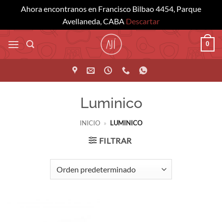
Ahora encontranos en Francisco Bilbao 4454, Parque
Avellaneda, CABA
Descartar
Saltar
0
al
contenido
Luminico
INICIO
»
LUMINICO
FILTRAR