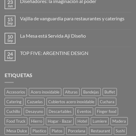
Diseñadores: la imaginación al poder
23
en
Hogo
Jun
No
–
hay
cubreplatos
comentarios
Vajilla de vanguardia para restaurantes y caterings
15
en
Diseñadores:
Sep
No
la
hay
imaginación
comentarios
al
La Mesa está Servida Ají Diseño
10
en
poder
Vajilla
Sep
No
de
hay
vanguardia
comentarios
para
TOP FIVE: ARGENTINE DESIGN
24
en
restaurantes
La
Mar
No
y
Mesa
hay
caterings
está
comentarios
Servida
en
Ají
ETIQUETAS
TOP
Diseño
FIVE:
ARGENTINE
DESIGN
Accesorios
Acero inoxidable
Alturas
Bandejas
Buffet
Catering
Cazuelas
Cubiertos acero inoxidable
Cuchara
Cuchillo
Desayuno
Descartables
Eventos
Finger food
Food Truck
Hierro
Hogar - Bazar
Hotel
Lumiere
Madera
Mesa Dulce
Plastico
Platos
Porcelana
Restaurant
Sushi