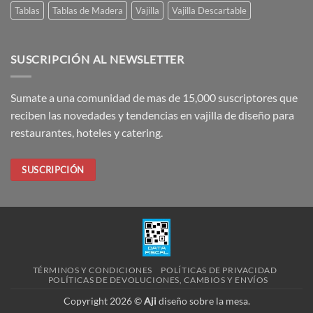
Tablas
Tablas de Madera
Vajilla
Vajilla Descartable
SUSCRIPCIÓN AL NEWSLETTER
Sumate a una comunidad de mas de 15,000 suscriptores que
reciben las novedades y tendencias en vajilla de diseño para
restaurantes, hoteles y catering.
SUSCRIPCIÓN
TÉRMINOS Y CONDICIONES
POLÍTICAS DE PRIVACIDAD
POLÍTICAS DE DEVOLUCIONES, CAMBIOS Y ENVÍOS
Copyright 2026 ©
Aji
diseño sobre la mesa.