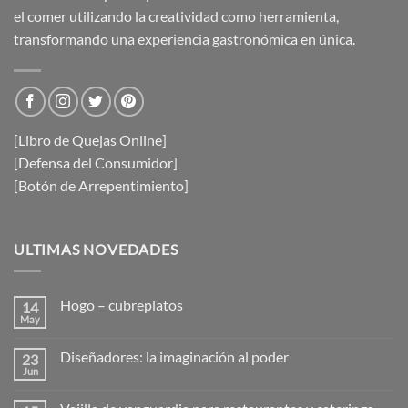
el comer utilizando la creatividad como herramienta,
transformando una experiencia gastronómica en única.
[Libro de Quejas Online]
[Defensa del Consumidor]
[Botón de Arrepentimiento]
ULTIMAS NOVEDADES
Hogo – cubreplatos
14
May
No
hay
comentarios
Diseñadores: la imaginación al poder
23
en
Hogo
Jun
No
–
hay
cubreplatos
comentarios