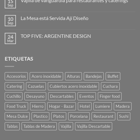
Vajilla de vanguardia para restaurantes y caterings
15
en
Diseñadores:
Sep
No
la
hay
imaginación
comentarios
al
La Mesa está Servida Ají Diseño
10
en
poder
Vajilla
Sep
No
de
hay
vanguardia
comentarios
para
TOP FIVE: ARGENTINE DESIGN
24
en
restaurantes
La
Mar
No
y
Mesa
hay
caterings
está
comentarios
Servida
en
Ají
ETIQUETAS
TOP
Diseño
FIVE:
ARGENTINE
DESIGN
Accesorios
Acero inoxidable
Alturas
Bandejas
Buffet
Catering
Cazuelas
Cubiertos acero inoxidable
Cuchara
Cuchillo
Desayuno
Descartables
Eventos
Finger food
Food Truck
Hierro
Hogar - Bazar
Hotel
Lumiere
Madera
Mesa Dulce
Plastico
Platos
Porcelana
Restaurant
Sushi
Tablas
Tablas de Madera
Vajilla
Vajilla Descartable